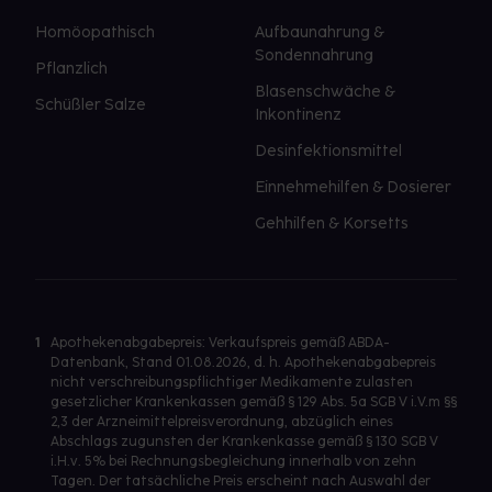
Homöopathisch
Aufbaunahrung &
Sondennahrung
Pflanzlich
Blasenschwäche &
Schüßler Salze
Inkontinenz
Desinfektionsmittel
Einnehmehilfen & Dosierer
Gehhilfen & Korsetts
1
Apothekenabgabepreis: Verkaufspreis gemäß ABDA-
Datenbank, Stand 01.08.2026, d. h. Apothekenabgabepreis
nicht verschreibungspflichtiger Medikamente zulasten
gesetzlicher Krankenkassen gemäß § 129 Abs. 5a SGB V i.V.m §§
2,3 der Arzneimittelpreisverordnung, abzüglich eines
Abschlags zugunsten der Krankenkasse gemäß § 130 SGB V
i.H.v. 5% bei Rechnungsbegleichung innerhalb von zehn
Tagen. Der tatsächliche Preis erscheint nach Auswahl der