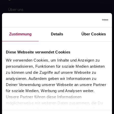
Über uns
Karriere
Newsletter
Zustimmung
Details
Über Cookies
Barrierefreiheitserklärung
PAYBACK
Diese Webseite verwendet Cookies
gesund-versorger.de
Wir verwenden Cookies, um Inhalte und Anzeigen zu
personalisieren, Funktionen für soziale Medien anbieten
Sanitätshäuser
zu können und die Zugriffe auf unsere Webseite zu
Datenschutz
analysieren. Außerdem geben wir Informationen zu
Deiner Verwendung unserer Webseite an unsere Partner
AGB
für soziale Medien, Werbung und Analysen weiter.
Impressum
Unsere Partner führen diese Informationen
möglicherweise mit weiteren Daten zusammen, die Du
ihnen bereitgestellt hast oder die sie im Rahmen Deiner