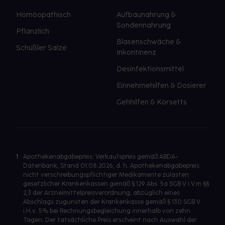
Homöopathisch
Aufbaunahrung &
Sondennahrung
Pflanzlich
Blasenschwäche &
Schüßler Salze
Inkontinenz
Desinfektionsmittel
Einnehmehilfen & Dosierer
Gehhilfen & Korsetts
1
Apothekenabgabepreis: Verkaufspreis gemäß ABDA-
Datenbank, Stand 01.08.2026, d. h. Apothekenabgabepreis
nicht verschreibungspflichtiger Medikamente zulasten
gesetzlicher Krankenkassen gemäß § 129 Abs. 5a SGB V i.V.m §§
2,3 der Arzneimittelpreisverordnung, abzüglich eines
Abschlags zugunsten der Krankenkasse gemäß § 130 SGB V
i.H.v. 5% bei Rechnungsbegleichung innerhalb von zehn
Tagen. Der tatsächliche Preis erscheint nach Auswahl der