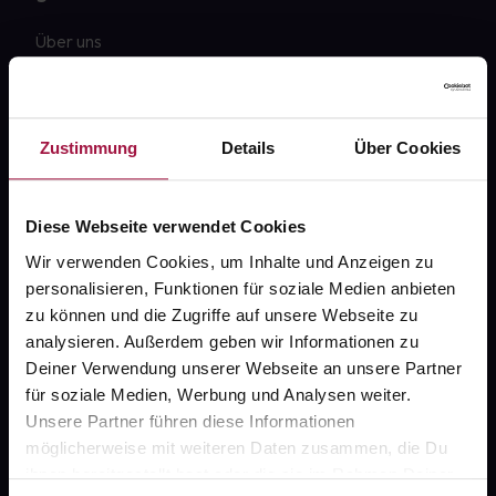
Über uns
Karriere
Newsletter
Zustimmung
Details
Über Cookies
Barrierefreiheitserklärung
PAYBACK
Diese Webseite verwendet Cookies
gesund-versorger.de
Wir verwenden Cookies, um Inhalte und Anzeigen zu
personalisieren, Funktionen für soziale Medien anbieten
Sanitätshäuser
zu können und die Zugriffe auf unsere Webseite zu
Datenschutz
analysieren. Außerdem geben wir Informationen zu
Deiner Verwendung unserer Webseite an unsere Partner
AGB
für soziale Medien, Werbung und Analysen weiter.
Impressum
Unsere Partner führen diese Informationen
möglicherweise mit weiteren Daten zusammen, die Du
ihnen bereitgestellt hast oder die sie im Rahmen Deiner