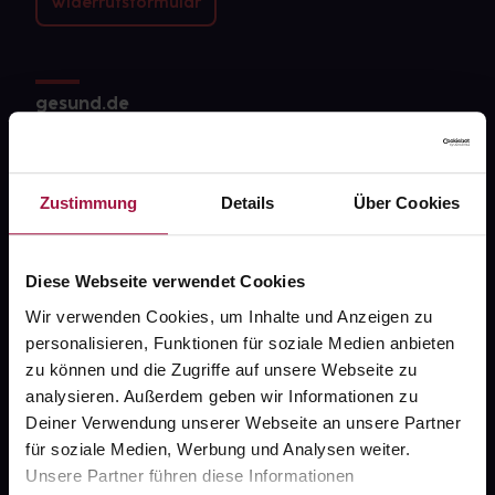
Widerrufsformular
gesund.de
Über uns
Karriere
Zustimmung
Details
Über Cookies
Newsletter
Barrierefreiheitserklärung
Diese Webseite verwendet Cookies
Wir verwenden Cookies, um Inhalte und Anzeigen zu
PAYBACK
personalisieren, Funktionen für soziale Medien anbieten
gesund-versorger.de
zu können und die Zugriffe auf unsere Webseite zu
analysieren. Außerdem geben wir Informationen zu
Sanitätshäuser
Deiner Verwendung unserer Webseite an unsere Partner
Datenschutz
für soziale Medien, Werbung und Analysen weiter.
Unsere Partner führen diese Informationen
AGB