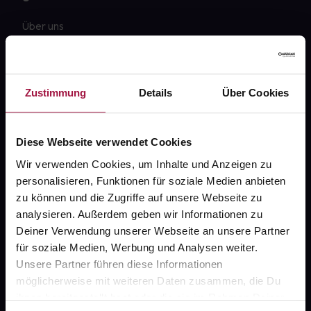
Über uns
Karriere
Newsletter
Zustimmung
Details
Über Cookies
Barrierefreiheitserklärung
PAYBACK
Diese Webseite verwendet Cookies
gesund-versorger.de
Wir verwenden Cookies, um Inhalte und Anzeigen zu
personalisieren, Funktionen für soziale Medien anbieten
Sanitätshäuser
zu können und die Zugriffe auf unsere Webseite zu
Datenschutz
analysieren. Außerdem geben wir Informationen zu
Deiner Verwendung unserer Webseite an unsere Partner
AGB
für soziale Medien, Werbung und Analysen weiter.
Impressum
Unsere Partner führen diese Informationen
möglicherweise mit weiteren Daten zusammen, die Du
ihnen bereitgestellt hast oder die sie im Rahmen Deiner