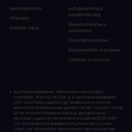
Homöopathisch
Aufbaunahrung &
Sondennahrung
Pflanzlich
Blasenschwäche &
Schüßler Salze
Inkontinenz
Desinfektionsmittel
Einnehmehilfen & Dosierer
Gehhilfen & Korsetts
1
Apothekenabgabepreis: Verkaufspreis gemäß ABDA-
Datenbank, Stand 01.08.2026, d. h. Apothekenabgabepreis
nicht verschreibungspflichtiger Medikamente zulasten
gesetzlicher Krankenkassen gemäß § 129 Abs. 5a SGB V i.V.m §§
2,3 der Arzneimittelpreisverordnung, abzüglich eines
Abschlags zugunsten der Krankenkasse gemäß § 130 SGB V
i.H.v. 5% bei Rechnungsbegleichung innerhalb von zehn
Tagen. Der tatsächliche Preis erscheint nach Auswahl der