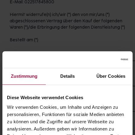
E-Mail: 022517845800
Hiermit widerrufe(n) ich/wir (*) den von mir/uns (*)
abgeschlossenen Vertrag über den Kauf der folgenden
Waren (*)/die Erbringung der folgenden Dienstleistung (*)
Bestellt am (*)
___________________________________________________________
erhalten am (*)
Zustimmung
Details
Über Cookies
___________________________________________________________
Name des/der Verbraucher(s)
Diese Webseite verwendet Cookies
Wir verwenden Cookies, um Inhalte und Anzeigen zu
___________________________________________________________
personalisieren, Funktionen für soziale Medien anbieten
Anschrift des/der Verbraucher(s)
zu können und die Zugriffe auf unsere Webseite zu
analysieren. Außerdem geben wir Informationen zu
Unterschrift des/der Verbraucher(s) (nur bei Mitteilung