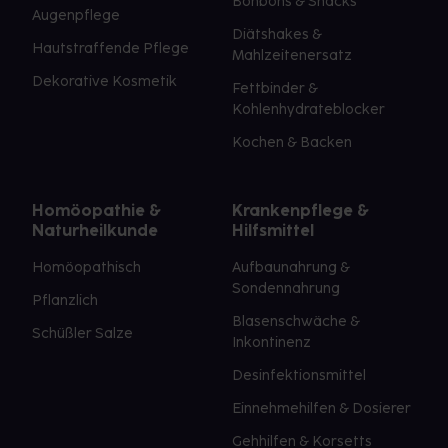
Bonbons & Snacks
Augenpflege
Diätshakes &
Hautstraffende Pflege
Mahlzeitenersatz
Dekorative Kosmetik
Fettbinder &
Kohlenhydrateblocker
Kochen & Backen
Homöopathie &
Krankenpflege &
Naturheilkunde
Hilfsmittel
Homöopathisch
Aufbaunahrung &
Sondennahrung
Pflanzlich
Blasenschwäche &
Schüßler Salze
Inkontinenz
Desinfektionsmittel
Einnehmehilfen & Dosierer
Gehhilfen & Korsetts