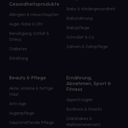
Gesundheitsprodukte
Baby & Kindergesundheit
Allergien & Heuschnupfen
Babynahrung
Auge, Nase & Ohr
Babypflege
Beruhigung, Schlaf &
Schnuller & Co.
Stress
Zahnen & Zahnpflege
Diabetes
Erkältung
Beauty & Pflege
Ernährung,
Abnehmen, Sport &
Akne, unreine & fettige
Fitness
Haut
Appetitzügler
Anti-Age
Bonbons & Snacks
Augenpflege
Diätshakes &
Hautstraffende Pflege
Mahlzeitenersatz