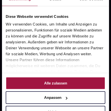
FAQ
Diese Webseite verwendet Cookies
Widerrufsformular
Wir verwenden Cookies, um Inhalte und Anzeigen zu
personalisieren, Funktionen für soziale Medien anbieten
zu können und die Zugriffe auf unsere Webseite zu
gesund.de
analysieren. Außerdem geben wir Informationen zu
Deiner Verwendung unserer Webseite an unsere Partner
Über uns
für soziale Medien, Werbung und Analysen weiter.
Unsere Partner führen diese Informationen
Karriere
möglicherweise mit weiteren Daten zusammen, die Du
Newsletter
ihnen bereitgestellt hast oder die sie im Rahmen Deiner
Nutzung der Dienste gesammelt haben.
Barrierefreiheitserklärung
Alle zulassen
PAYBACK
Anpassen
gesund-versorger.de
Sanitätshäuser