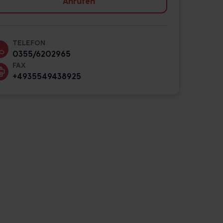
Anrufen
TELEFON
0355/6202965
FAX
+4935549438925