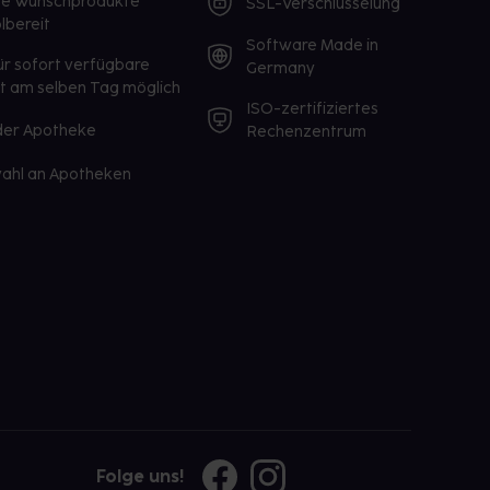
te Wunschprodukte
SSL-Verschlüsselung
lbereit
Software Made in
ür sofort verfügbare
Germany
st am selben Tag möglich
ISO-zertifiziertes
 der Apotheke
Rechenzentrum
ahl an Apotheken
Folge uns!