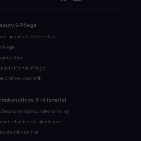
eauty & Pflege
kne, unreine & fettige Haut
nti-Age
ugenpflege
autstraffende Pflege
ekorative Kosmetik
rankenpflege & Hilfsmittel
ufbaunahrung & Sondennahrung
lasenschwäche & Inkontinenz
esinfektionsmittel