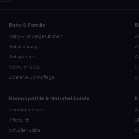
Baby & Familie
B
Baby & Kindergesundheit
A
Babynahrung
A
Babypflege
A
Schnuller & Co.
H
Zahnen & Zahnpflege
D
Homöopathie & Naturheilkunde
K
Homöopathisch
A
Pflanzlich
B
Schüßler Salze
D