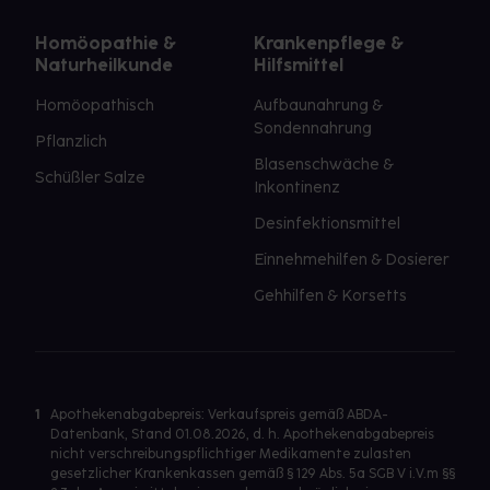
Homöopathie &
Krankenpflege &
Naturheilkunde
Hilfsmittel
Homöopathisch
Aufbaunahrung &
Sondennahrung
Pflanzlich
Blasenschwäche &
Schüßler Salze
Inkontinenz
Desinfektionsmittel
Einnehmehilfen & Dosierer
Gehhilfen & Korsetts
1
Apothekenabgabepreis: Verkaufspreis gemäß ABDA-
Datenbank, Stand 01.08.2026, d. h. Apothekenabgabepreis
nicht verschreibungspflichtiger Medikamente zulasten
gesetzlicher Krankenkassen gemäß § 129 Abs. 5a SGB V i.V.m §§