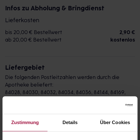
Infos zu Abholung & Bringdienst
Lieferkosten
bis 20,00 € Bestellwert
2,90 €
ab 20,00 € Bestellwert
kostenlos
Liefergebiet
Die folgenden Postleitzahlen werden durch die
Apotheke beliefert:
84028, 84030, 84032, 84034, 84036, 84144, 84169,
84184
Impressum
AGB
Widerrufsbelehrung
Datenschutz
Zustimmung
Details
Über Cookies