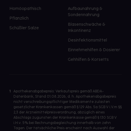
Homöopathisch
Aufbaunahrung &
Sondennahrung
Pflanzlich
Blasenschwäche &
Schüßler Salze
Inkontinenz
Desinfektionsmittel
Einnehmehilfen & Dosierer
Gehhilfen & Korsetts
1
Apothekenabgabepreis: Verkaufspreis gemäß ABDA-
Datenbank, Stand 01.08.2026, d. h. Apothekenabgabepreis
nicht verschreibungspflichtiger Medikamente zulasten
gesetzlicher Krankenkassen gemäß § 129 Abs. 5a SGB V i.V.m §§
2,3 der Arzneimittelpreisverordnung, abzüglich eines
Abschlags zugunsten der Krankenkasse gemäß § 130 SGB V
i.H.v. 5% bei Rechnungsbegleichung innerhalb von zehn
Tagen. Der tatsächliche Preis erscheint nach Auswahl der