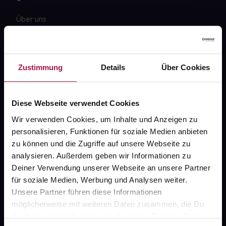
Über uns
Karriere
Newsletter
Zustimmung
Details
Über Cookies
Barrierefreiheitserklärung
PAYBACK
Diese Webseite verwendet Cookies
gesund-versorger.de
Wir verwenden Cookies, um Inhalte und Anzeigen zu
personalisieren, Funktionen für soziale Medien anbieten
Sanitätshäuser
zu können und die Zugriffe auf unsere Webseite zu
Datenschutz
analysieren. Außerdem geben wir Informationen zu
Deiner Verwendung unserer Webseite an unsere Partner
AGB
für soziale Medien, Werbung und Analysen weiter.
Impressum
Unsere Partner führen diese Informationen
möglicherweise mit weiteren Daten zusammen, die Du
ihnen bereitgestellt hast oder die sie im Rahmen Deiner