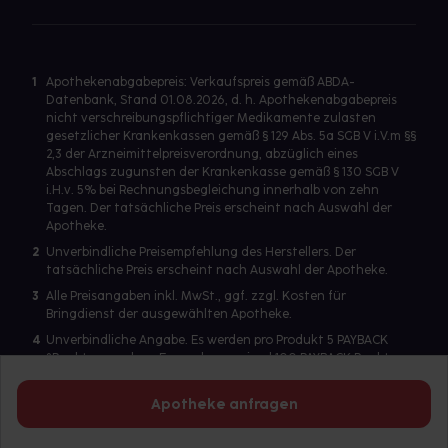
1
Apothekenabgabepreis: Verkaufspreis gemäß ABDA-
Datenbank, Stand 01.08.2026, d. h. Apothekenabgabepreis
nicht verschreibungspflichtiger Medikamente zulasten
gesetzlicher Krankenkassen gemäß § 129 Abs. 5a SGB V i.V.m §§
2,3 der Arzneimittelpreisverordnung, abzüglich eines
Abschlags zugunsten der Krankenkasse gemäß § 130 SGB V
i.H.v. 5% bei Rechnungsbegleichung innerhalb von zehn
Tagen. Der tatsächliche Preis erscheint nach Auswahl der
Apotheke.
2
Unverbindliche Preisempfehlung des Herstellers. Der
tatsächliche Preis erscheint nach Auswahl der Apotheke.
3
Alle Preisangaben inkl. MwSt., ggf. zzgl. Kosten für
Bringdienst der ausgewählten Apotheke.
4
Unverbindliche Angabe. Es werden pro Produkt 5 PAYBACK
°Punkte vergeben. Es werden maximal 100 PAYBACK Punkte
pro Produkt ausgegeben. Eine Punktegutschrift erfolgt nur
für Produkte mit einem Einzelpreis ab 2 Euro. Für auf Rezept
Apotheke anfragen
abgegebene Artikel werden keine PAYBACK Punkte vergeben.
Es wird ein Benutzerkonto benötigt, um die PAYBACK-