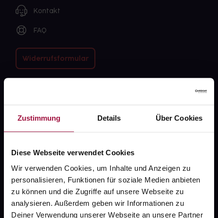
Kontakt
FAQ
Widerrufsformular
gesund.de
Zustimmung
Details
Über Cookies
Über uns
Karriere
Diese Webseite verwendet Cookies
Newsletter
Wir verwenden Cookies, um Inhalte und Anzeigen zu
Barrierefreiheitserklärung
personalisieren, Funktionen für soziale Medien anbieten
zu können und die Zugriffe auf unsere Webseite zu
PAYBACK
analysieren. Außerdem geben wir Informationen zu
Deiner Verwendung unserer Webseite an unsere Partner
gesund-versorger.de