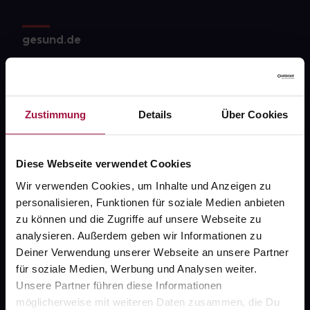
gesund.de
Über uns
Karriere
Zustimmung
Details
Über Cookies
Newsletter
Barrierefreiheitserklärung
Diese Webseite verwendet Cookies
PAYBACK
Wir verwenden Cookies, um Inhalte und Anzeigen zu
gesund-versorger.de
personalisieren, Funktionen für soziale Medien anbieten
zu können und die Zugriffe auf unsere Webseite zu
Sanitätshäuser
analysieren. Außerdem geben wir Informationen zu
Datenschutz
Deiner Verwendung unserer Webseite an unsere Partner
für soziale Medien, Werbung und Analysen weiter.
AGB
Unsere Partner führen diese Informationen
Impressum
möglicherweise mit weiteren Daten zusammen, die Du