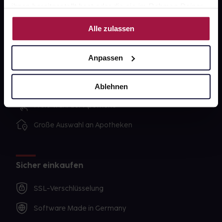
ihnen bereitgestellt hast oder die sie im Rahmen Deiner
Nutzung der Dienste gesammelt haben.
Alle zulassen
Unsere Vorteile
Ausgewählte Wunschprodukte sofort abholbereit
Anpassen
Lieferung für sofort verfügbare Artikel meist am
selben Tag möglich
Ablehnen
Freie Wahl der Apotheke
Große Auswahl an Apotheken
Sicher einkaufen
SSL-Verschlüsselung
Software Made in Germany