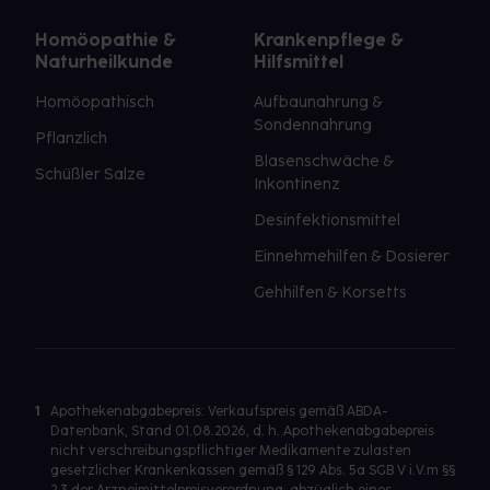
Homöopathie &
Krankenpflege &
Naturheilkunde
Hilfsmittel
Homöopathisch
Aufbaunahrung &
Sondennahrung
Pflanzlich
Blasenschwäche &
Schüßler Salze
Inkontinenz
Desinfektionsmittel
Einnehmehilfen & Dosierer
Gehhilfen & Korsetts
1
Apothekenabgabepreis: Verkaufspreis gemäß ABDA-
Datenbank, Stand 01.08.2026, d. h. Apothekenabgabepreis
nicht verschreibungspflichtiger Medikamente zulasten
gesetzlicher Krankenkassen gemäß § 129 Abs. 5a SGB V i.V.m §§