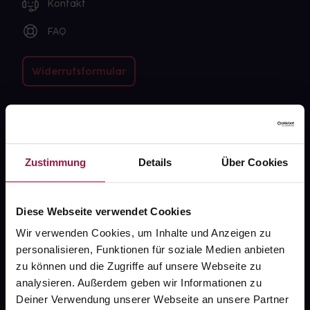
Kontakt
FAQ
Widerrufsformular
gesund.de
Zustimmung
Details
Über Cookies
Über uns
Karriere
Diese Webseite verwendet Cookies
Newsletter
Wir verwenden Cookies, um Inhalte und Anzeigen zu
Barrierefreiheitserklärung
personalisieren, Funktionen für soziale Medien anbieten
zu können und die Zugriffe auf unsere Webseite zu
PAYBACK
analysieren. Außerdem geben wir Informationen zu
gesund-versorger.de
Deiner Verwendung unserer Webseite an unsere Partner