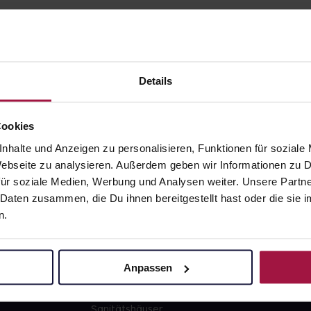
Details
gesund.de
Unsere Vorteil
Cookies
nhalte und Anzeigen zu personalisieren, Funktionen für soziale
Über uns
Ausgewähl
 Webseite zu analysieren. Außerdem geben wir Informationen zu
sofort abho
ür soziale Medien, Werbung und Analysen weiter. Unsere Partne
Karriere
Lieferung f
 Daten zusammen, die Du ihnen bereitgestellt hast oder die si
Newsletter
Artikel mei
n.
Barrierefreiheitserklärung
Freie Wahl
PAYBACK
Große Ausw
Anpassen
gesund-versorger.de
Sanitätshäuser