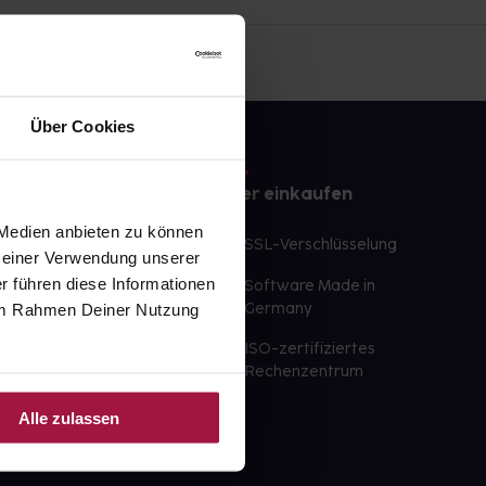
Über Cookies
e
Sicher einkaufen
 Medien anbieten zu können
te Wunschprodukte
SSL-Verschlüsselung
 Deiner Verwendung unserer
lbereit
r führen diese Informationen
Software Made in
ür sofort verfügbare
e im Rahmen Deiner Nutzung
Germany
st am selben Tag möglich
ISO-zertifiziertes
 der Apotheke
Rechenzentrum
ahl an Apotheken
Alle zulassen