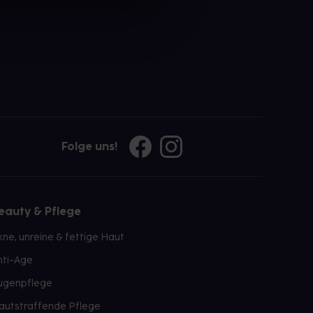
Folge uns!
eauty & Pflege
kne, unreine & fettige Haut
nti-Age
ugenpflege
autstraffende Pflege