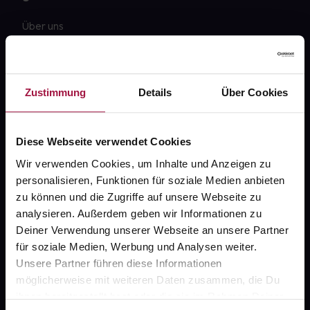
Über uns
Karriere
Newsletter
Zustimmung
Details
Über Cookies
Barrierefreiheitserklärung
PAYBACK
Diese Webseite verwendet Cookies
gesund-versorger.de
Wir verwenden Cookies, um Inhalte und Anzeigen zu
personalisieren, Funktionen für soziale Medien anbieten
Sanitätshäuser
zu können und die Zugriffe auf unsere Webseite zu
Datenschutz
analysieren. Außerdem geben wir Informationen zu
Deiner Verwendung unserer Webseite an unsere Partner
AGB
für soziale Medien, Werbung und Analysen weiter.
Impressum
Unsere Partner führen diese Informationen
möglicherweise mit weiteren Daten zusammen, die Du
ihnen bereitgestellt hast oder die sie im Rahmen Deiner