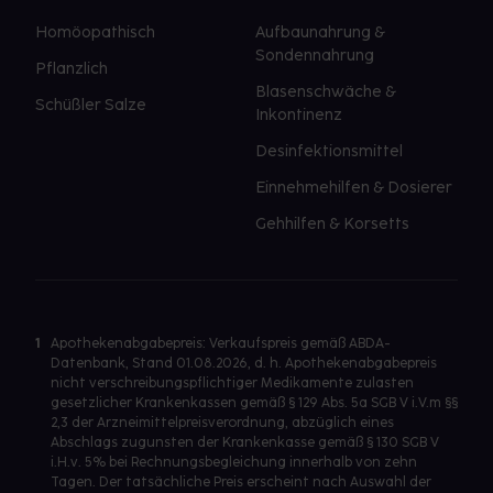
Homöopathisch
Aufbaunahrung &
Sondennahrung
Pflanzlich
Blasenschwäche &
Schüßler Salze
Inkontinenz
Desinfektionsmittel
Einnehmehilfen & Dosierer
Gehhilfen & Korsetts
1
Apothekenabgabepreis: Verkaufspreis gemäß ABDA-
Datenbank, Stand 01.08.2026, d. h. Apothekenabgabepreis
nicht verschreibungspflichtiger Medikamente zulasten
gesetzlicher Krankenkassen gemäß § 129 Abs. 5a SGB V i.V.m §§
2,3 der Arzneimittelpreisverordnung, abzüglich eines
Abschlags zugunsten der Krankenkasse gemäß § 130 SGB V
i.H.v. 5% bei Rechnungsbegleichung innerhalb von zehn
Tagen. Der tatsächliche Preis erscheint nach Auswahl der