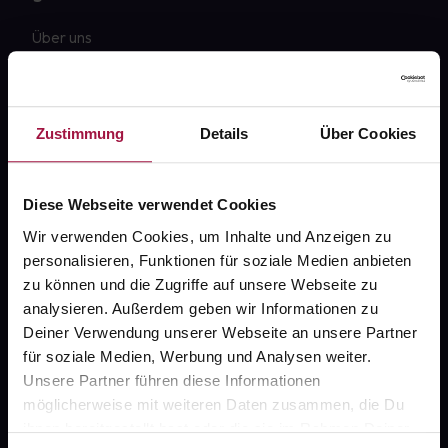
Über uns
Karriere
Newsletter
Zustimmung
Details
Über Cookies
Barrierefreiheitserklärung
PAYBACK
Diese Webseite verwendet Cookies
gesund-versorger.de
Wir verwenden Cookies, um Inhalte und Anzeigen zu
personalisieren, Funktionen für soziale Medien anbieten
Sanitätshäuser
zu können und die Zugriffe auf unsere Webseite zu
Datenschutz
analysieren. Außerdem geben wir Informationen zu
Deiner Verwendung unserer Webseite an unsere Partner
AGB
für soziale Medien, Werbung und Analysen weiter.
Impressum
Unsere Partner führen diese Informationen
möglicherweise mit weiteren Daten zusammen, die Du
ihnen bereitgestellt hast oder die sie im Rahmen Deiner