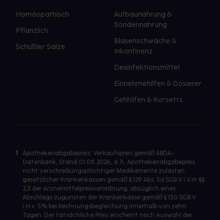
Homöopathisch
Aufbaunahrung &
Sondennahrung
Pflanzlich
Blasenschwäche &
Schüßler Salze
Inkontinenz
Desinfektionsmittel
Einnehmehilfen & Dosierer
Gehhilfen & Korsetts
1
Apothekenabgabepreis: Verkaufspreis gemäß ABDA-
Datenbank, Stand 01.08.2026, d. h. Apothekenabgabepreis
nicht verschreibungspflichtiger Medikamente zulasten
gesetzlicher Krankenkassen gemäß § 129 Abs. 5a SGB V i.V.m §§
2,3 der Arzneimittelpreisverordnung, abzüglich eines
Abschlags zugunsten der Krankenkasse gemäß § 130 SGB V
i.H.v. 5% bei Rechnungsbegleichung innerhalb von zehn
Tagen. Der tatsächliche Preis erscheint nach Auswahl der