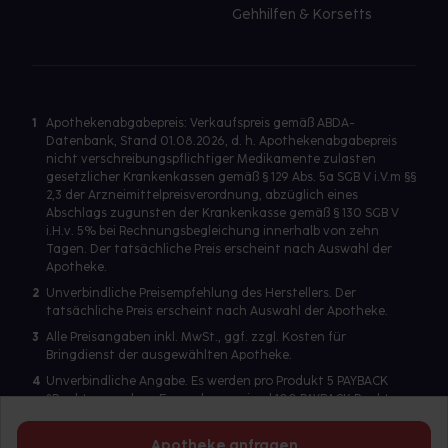
Gehhilfen & Korsetts
1
Apothekenabgabepreis: Verkaufspreis gemäß ABDA-
Datenbank, Stand 01.08.2026, d. h. Apothekenabgabepreis
nicht verschreibungspflichtiger Medikamente zulasten
gesetzlicher Krankenkassen gemäß § 129 Abs. 5a SGB V i.V.m §§
2,3 der Arzneimittelpreisverordnung, abzüglich eines
Abschlags zugunsten der Krankenkasse gemäß § 130 SGB V
i.H.v. 5% bei Rechnungsbegleichung innerhalb von zehn
Tagen. Der tatsächliche Preis erscheint nach Auswahl der
Apotheke.
2
Unverbindliche Preisempfehlung des Herstellers. Der
tatsächliche Preis erscheint nach Auswahl der Apotheke.
3
Alle Preisangaben inkl. MwSt., ggf. zzgl. Kosten für
Bringdienst der ausgewählten Apotheke.
4
Unverbindliche Angabe. Es werden pro Produkt 5 PAYBACK
°Punkte vergeben. Es werden maximal 100 PAYBACK Punkte
pro Produkt ausgegeben. Eine Punktegutschrift erfolgt nur
für Produkte mit einem Einzelpreis ab 2 Euro. Für auf Rezept
Apotheke anfragen