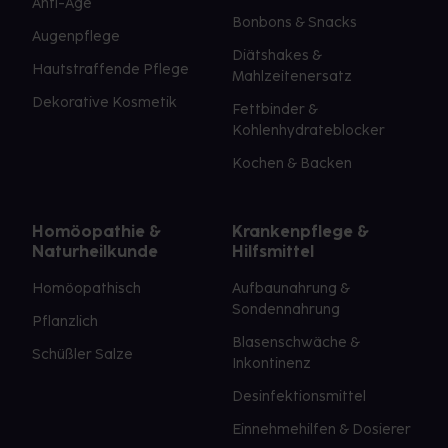
Anti-Age
Bonbons & Snacks
Augenpflege
Diätshakes &
Hautstraffende Pflege
Mahlzeitenersatz
Dekorative Kosmetik
Fettbinder &
Kohlenhydrateblocker
Kochen & Backen
Homöopathie &
Krankenpflege &
Naturheilkunde
Hilfsmittel
Homöopathisch
Aufbaunahrung &
Sondennahrung
Pflanzlich
Blasenschwäche &
Schüßler Salze
Inkontinenz
Desinfektionsmittel
Einnehmehilfen & Dosierer