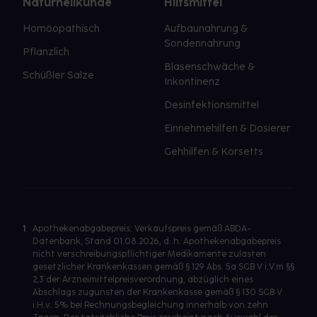
Naturheilkunde
Hilfsmittel
Homöopathisch
Aufbaunahrung &
Sondennahrung
Pflanzlich
Blasenschwäche &
Schüßler Salze
Inkontinenz
Desinfektionsmittel
Einnehmehilfen & Dosierer
Gehhilfen & Korsetts
1
Apothekenabgabepreis: Verkaufspreis gemäß ABDA-
Datenbank, Stand 01.08.2026, d. h. Apothekenabgabepreis
nicht verschreibungspflichtiger Medikamente zulasten
gesetzlicher Krankenkassen gemäß § 129 Abs. 5a SGB V i.V.m §§
2,3 der Arzneimittelpreisverordnung, abzüglich eines
Abschlags zugunsten der Krankenkasse gemäß § 130 SGB V
i.H.v. 5% bei Rechnungsbegleichung innerhalb von zehn