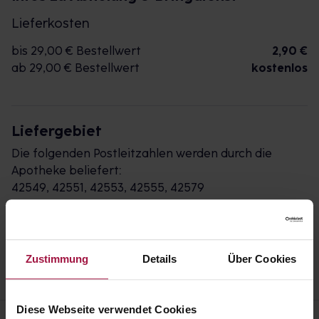
Lieferkosten
bis 29,00 € Bestellwert
2,90 €
ab 29,00 € Bestellwert
kostenlos
Liefergebiet
Die folgenden Postleitzahlen werden durch die
Apotheke beliefert:
42549, 42551, 42553, 42555, 42579
Impressum
AGB
Widerrufsbelehrung
Datenschutz
Zustimmung
Details
Über Cookies
Diese Webseite verwendet Cookies