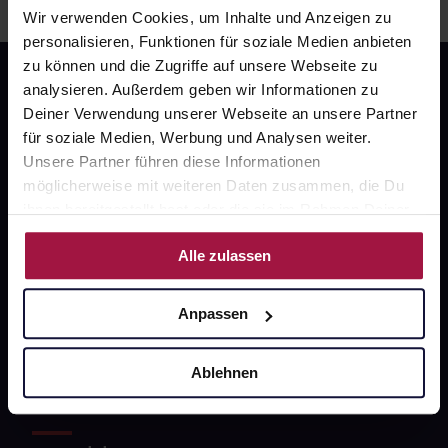
Wir verwenden Cookies, um Inhalte und Anzeigen zu
personalisieren, Funktionen für soziale Medien anbieten
zu können und die Zugriffe auf unsere Webseite zu
analysieren. Außerdem geben wir Informationen zu
Deiner Verwendung unserer Webseite an unsere Partner
für soziale Medien, Werbung und Analysen weiter.
Unsere Partner führen diese Informationen
möglicherweise mit weiteren Daten zusammen, die Du
Fragen zu Deiner Bestellung?
ihnen bereitgestellt hast oder die sie im Rahmen Deiner
Nutzung der Dienste gesammelt haben.
Alle zulassen
Kontakt
FAQ
Anpassen
Widerrufsformular
Ablehnen