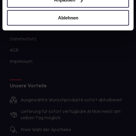
PAYBACK
gesund-versorger.de
Ablehnen
Sanitätshäuser
Datenschutz
AGB
Impressum
Unsere Vorteile
Ausgewählte Wunschprodukte sofort abholbereit
Lieferung für sofort verfügbare Artikel meist am
selben Tag möglich
Freie Wahl der Apotheke