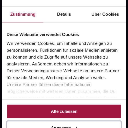
Fragen zu Deiner Bestellung?
Zustimmung
Details
Über Cookies
Kontakt
Diese Webseite verwendet Cookies
FAQ
Wir verwenden Cookies, um Inhalte und Anzeigen zu
personalisieren, Funktionen für soziale Medien anbieten
Widerrufsformular
zu können und die Zugriffe auf unsere Webseite zu
analysieren. Außerdem geben wir Informationen zu
Deiner Verwendung unserer Webseite an unsere Partner
für soziale Medien, Werbung und Analysen weiter.
gesund.de
Unsere Partner führen diese Informationen
Über uns
möglicherweise mit weiteren Daten zusammen, die Du
ihnen bereitgestellt hast oder die sie im Rahmen Deiner
Karriere
Nutzung der Dienste gesammelt haben.
Alle zulassen
Newsletter
Barrierefreiheitserklärung
Anpassen