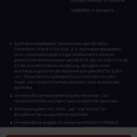
Einnehmehilfen & Dosierer
Gehhilfen & Korsetts
1
Apothekenabgabepreis: Verkaufspreis gemäß ABDA-
Datenbank, Stand 01.08.2026, d. h. Apothekenabgabepreis
nicht verschreibungspflichtiger Medikamente zulasten
gesetzlicher Krankenkassen gemäß § 129 Abs. 5a SGB V i.V.m §§
2,3 der Arzneimittelpreisverordnung, abzüglich eines
Abschlags zugunsten der Krankenkasse gemäß § 130 SGB V
i.H.v. 5% bei Rechnungsbegleichung innerhalb von zehn
Tagen. Der tatsächliche Preis erscheint nach Auswahl der
Apotheke.
2
Unverbindliche Preisempfehlung des Herstellers. Der
tatsächliche Preis erscheint nach Auswahl der Apotheke.
3
Alle Preisangaben inkl. MwSt., ggf. zzgl. Kosten für
Bringdienst der ausgewählten Apotheke.
4
Unverbindliche Angabe. Es werden pro Produkt 5 PAYBACK
°Punkte vergeben. Es werden maximal 100 PAYBACK Punkte
pro Produkt ausgegeben. Eine Punktegutschrift erfolgt nur