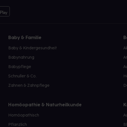
Baby & Familie
B
Baby & Kindergesundheit
A
Babynahrung
A
Babypflege
A
Schnuller & Co.
H
Zahnen & Zahnpflege
D
Homöopathie & Naturheilkunde
K
Homöopathisch
A
Pflanzlich
B