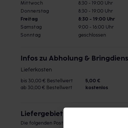
Mittwoch
8:30 - 19:00 Uhr
Donnerstag
8:30 - 19:00 Uhr
Freitag
8:30 - 19:00 Uhr
Samstag
9:00 - 16:00 Uhr
Sonntag
geschlossen
Infos zu Abholung & Bringdiens
Lieferkosten
bis 30,00 € Bestellwert
5,00 €
ab 30,00 € Bestellwert
kostenlos
Liefergebiet
Die folgenden Postleitzahlen werden durch die 