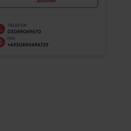
Anrufen
TELEFON
03089069670
FAX
+4930890696729