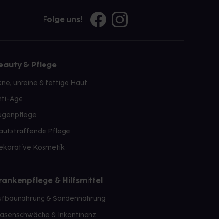
Folge uns!
eauty & Pflege
kne, unreine & fettige Haut
nti-Age
ugenpflege
autstraffende Pflege
ekorative Kosmetik
rankenpflege & Hilfsmittel
ufbaunahrung & Sondennahrung
lasenschwäche & Inkontinenz