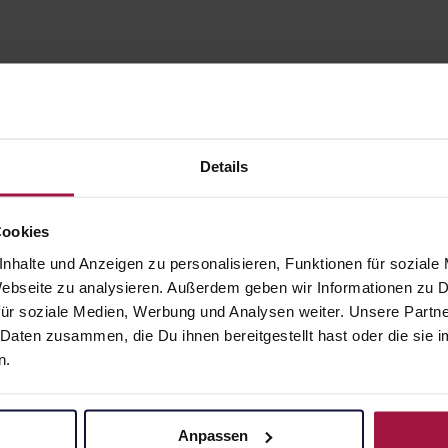
Details
Cookies
nhalte und Anzeigen zu personalisieren, Funktionen für soziale
gesund.de
Unsere Vorteil
 Webseite zu analysieren. Außerdem geben wir Informationen zu
ür soziale Medien, Werbung und Analysen weiter. Unsere Partne
Über uns
Ausgewähl
 Daten zusammen, die Du ihnen bereitgestellt hast oder die si
sofort abho
n.
Karriere
Lieferung f
Newsletter
Artikel mei
Barrierefreiheitserklärung
Anpassen
Freie Wahl