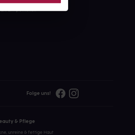
ahl an Apotheken
Folge uns!
eauty & Pflege
kne, unreine & fettige Haut