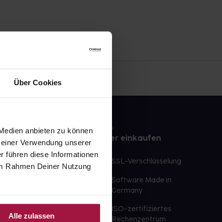
Über Cookies
 Medien anbieten zu können
e
Sicher einkaufen
 Deiner Verwendung unserer
r führen diese Informationen
te Wunschprodukte
SSL-Verschlüsselung
e im Rahmen Deiner Nutzung
lbereit
Software Made in
ür sofort verfügbare
Germany
st am selben Tag möglich
ISO-zertifiziertes
Alle zulassen
 der Apotheke
Rechenzentrum