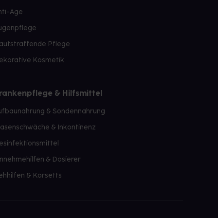
nti-Age
ugenpflege
autstraffende Pflege
ekorative Kosmetik
rankenpflege & Hilfsmittel
ufbaunahrung & Sondennahrung
lasenschwäche & Inkontinenz
esinfektionsmittel
innehmehilfen & Dosierer
ehhilfen & Korsetts