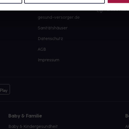
PAYBACK
Große Ausw
gesund-versorger.de
Sanitätshäuser
Datenschutz
AGB
Impressum
Baby & Familie
B
Baby & Kindergesundheit
A