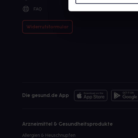
FAQ
Widerrufsformular
Die gesund.de App
Arzneimittel & Gesundheitsprodukte
Allergien & Heuschnupfen