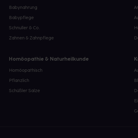
Babynahrung
A
Babypflege
A
Schnuller & Co.
H
Zahnen & Zahnpflege
D
Homöopathie & Naturheilkunde
K
Homöopathisch
A
Pflanzlich
B
Schüßler Salze
D
E
G