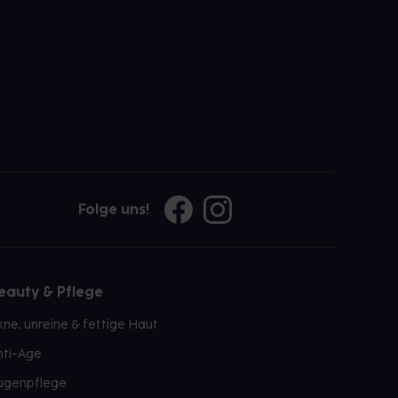
Folge uns!
eauty & Pflege
kne, unreine & fettige Haut
nti-Age
ugenpflege