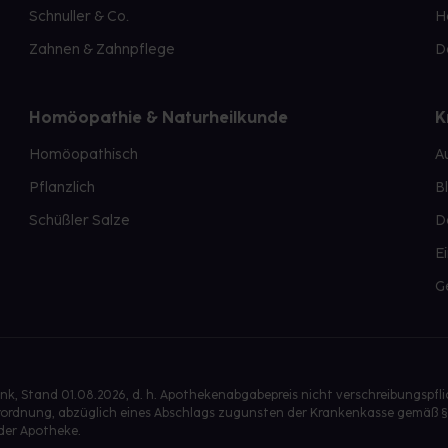
Schnuller & Co.
H
Zahnen & Zahnpflege
D
Homöopathie & Naturheilkunde
K
Homöopathisch
A
Pflanzlich
B
Schüßler Salze
D
E
G
, Stand 01.08.2026, d. h. Apothekenabgabepreis nicht verschreibungspfl
isverordnung, abzüglich eines Abschlags zugunsten der Krankenkasse gemäß §
der Apotheke.