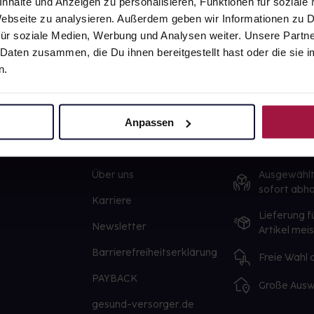
nhalte und Anzeigen zu personalisieren, Funktionen für soziale
 Webseite zu analysieren. Außerdem geben wir Informationen zu
ür soziale Medien, Werbung und Analysen weiter. Unsere Partne
 Daten zusammen, die Du ihnen bereitgestellt hast oder die si
n.
Anpassen
gesund.de
Unsere Vorteil
Über uns
Ausgewähl
sofort abho
Karriere
Lieferung f
Newsletter
Artikel mei
Barrierefreiheitserklärung
Freie Wahl
PAYBACK
Große Ausw
gesund-versorger.de