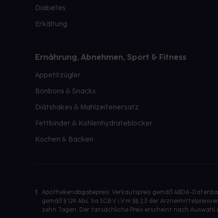
Diabetes
Erkältung
Ernährung, Abnehmen, Sport & Fitness
Appetitzügler
Bonbons & Snacks
Diätshakes & Mahlzeitenersatz
Fettbinder & Kohlenhydrateblocker
Kochen & Backen
1
Apothekenabgabepreis: Verkaufspreis gemäß ABDA-Datenbank
gemäß § 129 Abs. 5a SGB V i.V.m §§ 2,3 der Arzneimittelpre
zehn Tagen. Der tatsächliche Preis erscheint nach Auswahl 