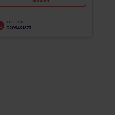
Anrufen
TELEFON
0209491873