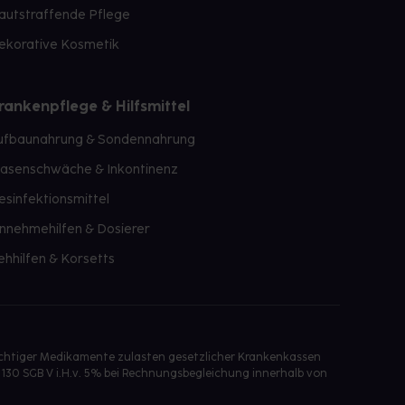
autstraffende Pflege
ekorative Kosmetik
rankenpflege & Hilfsmittel
ufbaunahrung & Sondennahrung
lasenschwäche & Inkontinenz
esinfektionsmittel
innehmehilfen & Dosierer
ehhilfen & Korsetts
ichtiger Medikamente zulasten gesetzlicher Krankenkassen
 130 SGB V i.H.v. 5% bei Rechnungsbegleichung innerhalb von