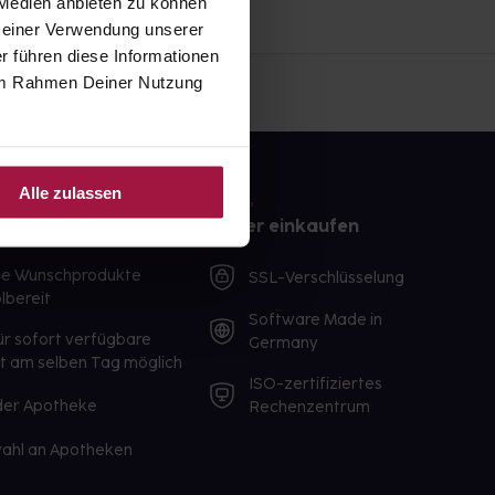
 Medien anbieten zu können
 Deiner Verwendung unserer
r führen diese Informationen
e im Rahmen Deiner Nutzung
Alle zulassen
e
Sicher einkaufen
te Wunschprodukte
SSL-Verschlüsselung
lbereit
Software Made in
ür sofort verfügbare
Germany
st am selben Tag möglich
ISO-zertifiziertes
 der Apotheke
Rechenzentrum
ahl an Apotheken