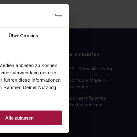
Über Cookies
e
Sicher einkaufen
 Medien anbieten zu können
te Wunschprodukte
SSL-Verschlüsselung
 Deiner Verwendung unserer
lbereit
r führen diese Informationen
Software Made in
ür sofort verfügbare
e im Rahmen Deiner Nutzung
Germany
st am selben Tag möglich
ISO-zertifiziertes
 der Apotheke
Rechenzentrum
ahl an Apotheken
Alle zulassen