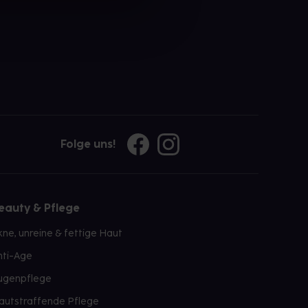
Folge uns!
eauty & Pflege
kne, unreine & fettige Haut
nti-Age
ugenpflege
autstraffende Pflege