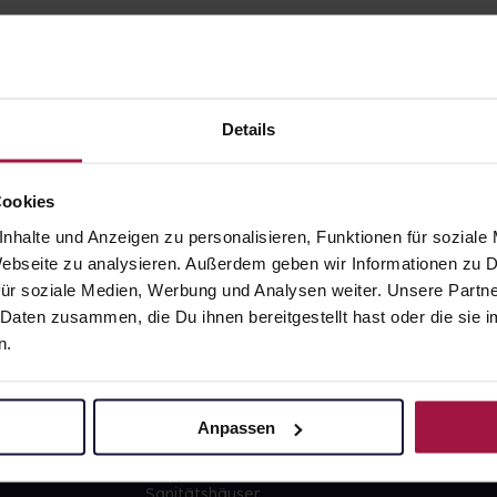
Details
gesund.de
Unsere Vorteil
Cookies
nhalte und Anzeigen zu personalisieren, Funktionen für soziale
Über uns
Ausgewähl
 Webseite zu analysieren. Außerdem geben wir Informationen zu
sofort abho
ür soziale Medien, Werbung und Analysen weiter. Unsere Partne
Karriere
Lieferung f
 Daten zusammen, die Du ihnen bereitgestellt hast oder die si
Newsletter
Artikel mei
n.
Barrierefreiheitserklärung
Freie Wahl
PAYBACK
Große Ausw
Anpassen
gesund-versorger.de
Sanitätshäuser