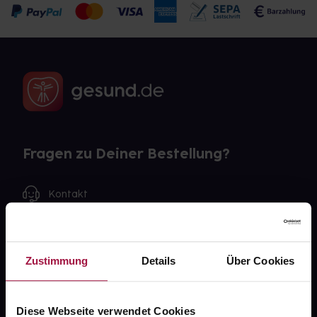
Fragen zu Deiner Bestellung?
Kontakt
FAQ
Zustimmung
Details
Über Cookies
Widerrufsformular
Diese Webseite verwendet Cookies