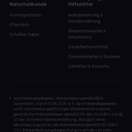
Naturheilkunde
Hilfsmittel
Homöopathisch
Aufbaunahrung &
Sondennahrung
Pflanzlich
Blasenschwäche &
Schüßler Salze
Inkontinenz
Desinfektionsmittel
Einnehmehilfen & Dosierer
Gehhilfen & Korsetts
1
Apothekenabgabepreis: Verkaufspreis gemäß ABDA-
Datenbank, Stand 01.08.2026, d. h. Apothekenabgabepreis
nicht verschreibungspflichtiger Medikamente zulasten
gesetzlicher Krankenkassen gemäß § 129 Abs. 5a SGB V i.V.m §§
2,3 der Arzneimittelpreisverordnung, abzüglich eines
Abschlags zugunsten der Krankenkasse gemäß § 130 SGB V
i.H.v. 5% bei Rechnungsbegleichung innerhalb von zehn