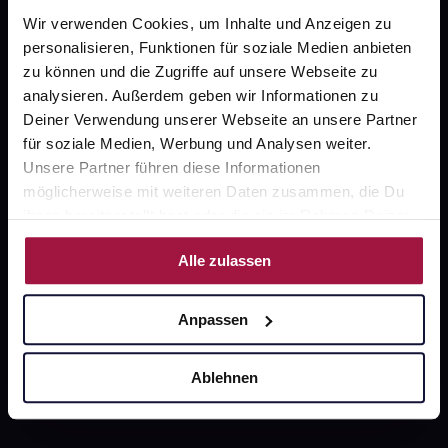
gesund.de
Wir verwenden Cookies, um Inhalte und Anzeigen zu
personalisieren, Funktionen für soziale Medien anbieten
Über uns
zu können und die Zugriffe auf unsere Webseite zu
analysieren. Außerdem geben wir Informationen zu
Karriere
Deiner Verwendung unserer Webseite an unsere Partner
Newsletter
für soziale Medien, Werbung und Analysen weiter.
Unsere Partner führen diese Informationen
Barrierefreiheitserklärung
möglicherweise mit weiteren Daten zusammen, die Du
PAYBACK
ihnen bereitgestellt hast oder die sie im Rahmen Deiner
Nutzung der Dienste gesammelt haben.
gesund-versorger.de
Alle zulassen
Sanitätshäuser
Anpassen
Datenschutz
AGB
Ablehnen
Impressum