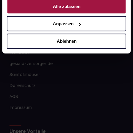
Alle zulassen
Über uns
Karriere
Anpassen
Newsletter
Ablehnen
Barrierefreiheitserklärung
PAYBACK
gesund-versorger.de
Sanitätshäuser
Datenschutz
AGB
Impressum
Unsere Vorteile