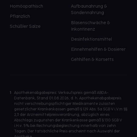
Homöopathisch
Aufbaunahrung &
Sondennahrung
Pflanzlich
Blasenschwäche &
Schüßler Salze
Inkontinenz
Desinfektionsmittel
Einnehmehilfen & Dosierer
Gehhilfen & Korsetts
1
Apothekenabgabepreis: Verkaufspreis gemäß ABDA-
Datenbank, Stand 01.08.2026, d. h. Apothekenabgabepreis
nicht verschreibungspflichtiger Medikamente zulasten
gesetzlicher Krankenkassen gemäß § 129 Abs. 5a SGB V i.V.m §§
2,3 der Arzneimittelpreisverordnung, abzüglich eines
Abschlags zugunsten der Krankenkasse gemäß § 130 SGB V
i.H.v. 5% bei Rechnungsbegleichung innerhalb von zehn
Tagen. Der tatsächliche Preis erscheint nach Auswahl der
Apotheke.