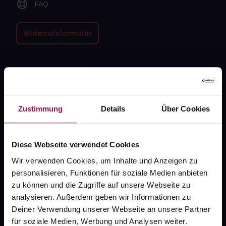
FAQ
Widerrufsformular
gesund.de
Über uns
Zustimmung
Details
Über Cookies
Karriere
Newsletter
Diese Webseite verwendet Cookies
Barrierefreiheitserklärung
Wir verwenden Cookies, um Inhalte und Anzeigen zu
personalisieren, Funktionen für soziale Medien anbieten
PAYBACK
zu können und die Zugriffe auf unsere Webseite zu
gesund-versorger.de
analysieren. Außerdem geben wir Informationen zu
Deiner Verwendung unserer Webseite an unsere Partner
Sanitätshäuser
für soziale Medien, Werbung und Analysen weiter.