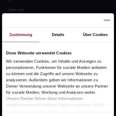
Über uns
Karriere
Newsletter
Zustimmung
Details
Über Cookies
Barrierefreiheitserklärung
PAYBACK
Diese Webseite verwendet Cookies
gesund-versorger.de
Wir verwenden Cookies, um Inhalte und Anzeigen zu
personalisieren, Funktionen für soziale Medien anbieten
Sanitätshäuser
zu können und die Zugriffe auf unsere Webseite zu
Datenschutz
analysieren. Außerdem geben wir Informationen zu
Deiner Verwendung unserer Webseite an unsere Partner
AGB
für soziale Medien, Werbung und Analysen weiter.
Impressum
Unsere Partner führen diese Informationen
möglicherweise mit weiteren Daten zusammen, die Du
ihnen bereitgestellt hast oder die sie im Rahmen Deiner