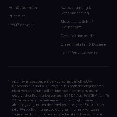
Homöopathisch
Aufbaunahrung &
Sondennahrung
Pflanzlich
Blasenschwäche &
Schüßler Salze
Inkontinenz
Desinfektionsmittel
Einnehmehilfen & Dosierer
Gehhilfen & Korsetts
1
Apothekenabgabepreis: Verkaufspreis gemäß ABDA-
Datenbank, Stand 01.08.2026, d. h. Apothekenabgabepreis
nicht verschreibungspflichtiger Medikamente zulasten
gesetzlicher Krankenkassen gemäß § 129 Abs. 5a SGB V i.V.m §§
2,3 der Arzneimittelpreisverordnung, abzüglich eines
Abschlags zugunsten der Krankenkasse gemäß § 130 SGB V
i.H.v. 5% bei Rechnungsbegleichung innerhalb von zehn
Tagen. Der tatsächliche Preis erscheint nach Auswahl der