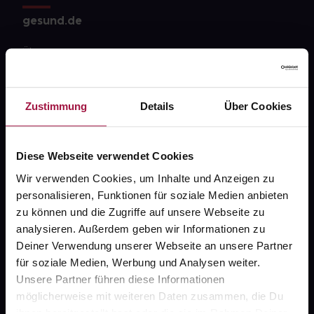
gesund.de
Über uns
Karriere
Newsletter
Zustimmung
Details
Über Cookies
Barrierefreiheitserklärung
Diese Webseite verwendet Cookies
PAYBACK
Wir verwenden Cookies, um Inhalte und Anzeigen zu
gesund-versorger.de
personalisieren, Funktionen für soziale Medien anbieten
Sanitätshäuser
zu können und die Zugriffe auf unsere Webseite zu
analysieren. Außerdem geben wir Informationen zu
Datenschutz
Deiner Verwendung unserer Webseite an unsere Partner
AGB
für soziale Medien, Werbung und Analysen weiter.
Unsere Partner führen diese Informationen
Impressum
möglicherweise mit weiteren Daten zusammen, die Du
ihnen bereitgestellt hast oder die sie im Rahmen Deiner