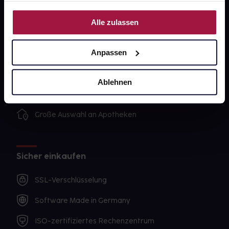
Nutzung der Dienste gesammelt haben.
Unsere Vorteile
Alle zulassen
Ausgewählte Wunschprodukte sofort abholbereit
Anpassen
Lieferung für sofort verfügbare Artikel meist am
selben Tag möglich
Ablehnen
Freie Wahl der Apotheke
Große Auswahl an Apotheken
Sicher einkaufen
SSL-Verschlüsselung
Software Made in Germany
ISO-zertifiziertes Rechenzentrum