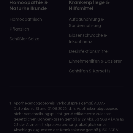
Homöopathie &
Krankenpflege &
Naturheilkunde
Hilfsmittel
Homöopathisch
Aufbaunahrung &
Sondennahrung
Pflanzlich
Blasenschwäche &
Schüßler Salze
Inkontinenz
Desinfektionsmittel
Einnehmehilfen & Dosierer
Gehhilfen & Korsetts
1
Apothekenabgabepreis: Verkaufspreis gemäß ABDA-
Datenbank, Stand 01.08.2026, d. h. Apothekenabgabepreis
nicht verschreibungspflichtiger Medikamente zulasten
gesetzlicher Krankenkassen gemäß § 129 Abs. 5a SGB V i.V.m §§
2,3 der Arzneimittelpreisverordnung, abzüglich eines
Abschlags zugunsten der Krankenkasse gemäß § 130 SGB V