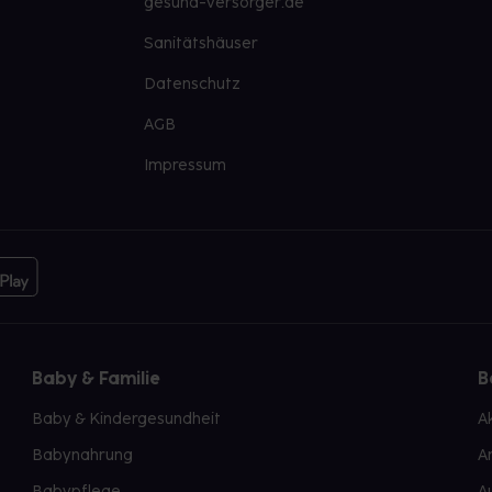
gesund-versorger.de
Sanitätshäuser
Datenschutz
AGB
Impressum
Baby & Familie
B
Baby & Kindergesundheit
A
Babynahrung
A
Babypflege
A