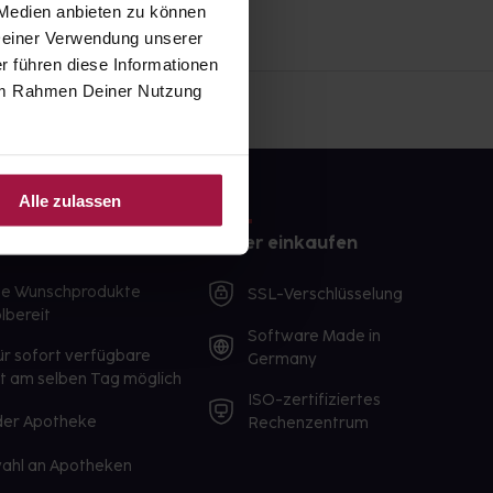
 Medien anbieten zu können
 Deiner Verwendung unserer
r führen diese Informationen
e im Rahmen Deiner Nutzung
Alle zulassen
e
Sicher einkaufen
te Wunschprodukte
SSL-Verschlüsselung
lbereit
Software Made in
ür sofort verfügbare
Germany
st am selben Tag möglich
ISO-zertifiziertes
 der Apotheke
Rechenzentrum
ahl an Apotheken