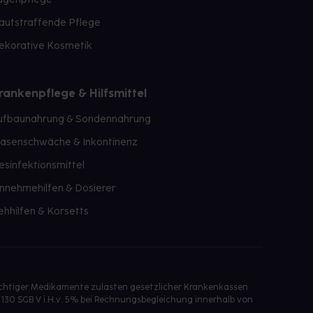
autstraffende Pflege
ekorative Kosmetik
rankenpflege & Hilfsmittel
ufbaunahrung & Sondennahrung
lasenschwäche & Inkontinenz
esinfektionsmittel
innehmehilfen & Dosierer
ehhilfen & Korsetts
ichtiger Medikamente zulasten gesetzlicher Krankenkassen
 130 SGB V i.H.v. 5% bei Rechnungsbegleichung innerhalb von