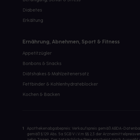
Diabetes
Erkältung
Ernährung, Abnehmen, Sport & Fitness
Appetitzügler
Bonbons & Snacks
Diätshakes & Mahlzeitenersatz
Fettbinder & Kohlenhydrateblocker
Kochen & Backen
1
Apothekenabgabepreis: Verkaufspreis gemäß ABDA-Datenbank
gemäß § 129 Abs. 5a SGB V i.V.m §§ 2,3 der Arzneimittelpre
zehn Tagen. Der tatsächliche Preis erscheint nach Auswahl 