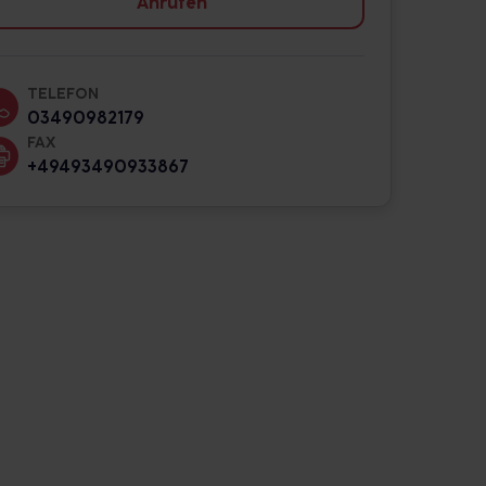
Anrufen
TELEFON
03490982179
FAX
+49493490933867