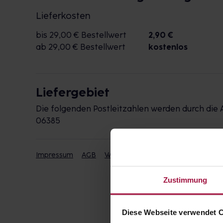
Lieferkosten
bis 29,00 € Bestellwert
2,90 €
ab 29,00 € Bestellwert
kostenlos
Liefergebiet
Die folgenden Postleitzahlen werden durch die 
06385
Impressum
AGB
Widerrufsbelehrung
Datenschut
Zustimmung
Diese Webseite verwendet 