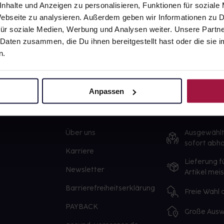
nhalte und Anzeigen zu personalisieren, Funktionen für soziale
 Webseite zu analysieren. Außerdem geben wir Informationen zu
ür soziale Medien, Werbung und Analysen weiter. Unsere Partne
 Daten zusammen, die Du ihnen bereitgestellt hast oder die si
n.
Anpassen
gesund.de
Unsere Vorteil
Über uns
Ausgewähl
sofort abho
Karriere
Lieferung f
Newsletter
Artikel mei
Barrierefreiheitserklärung
Freie Wahl
PAYBACK
Große Ausw