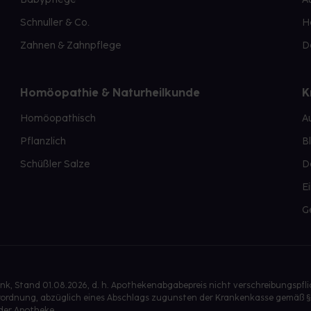
Schnuller & Co.
H
Zahnen & Zahnpflege
D
Homöopathie & Naturheilkunde
K
Homöopathisch
A
Pflanzlich
B
Schüßler Salze
D
E
G
, Stand 01.08.2026, d. h. Apothekenabgabepreis nicht verschreibungspfl
isverordnung, abzüglich eines Abschlags zugunsten der Krankenkasse gemäß §
der Apotheke.