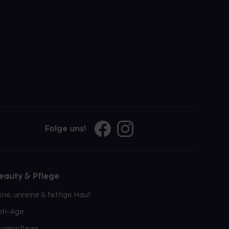
Folge uns!
eauty & Pflege
kne, unreine & fettige Haut
nti-Age
ugenpflege