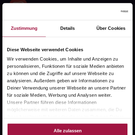
Zustimmung
Details
Über Cookies
Fragen zu Deiner Bestellung?
Diese Webseite verwendet Cookies
Kontakt
Wir verwenden Cookies, um Inhalte und Anzeigen zu
FAQ
personalisieren, Funktionen für soziale Medien anbieten
zu können und die Zugriffe auf unsere Webseite zu
analysieren. Außerdem geben wir Informationen zu
Widerrufsformular
Deiner Verwendung unserer Webseite an unsere Partner
für soziale Medien, Werbung und Analysen weiter.
Unsere Partner führen diese Informationen
gesund.de
möglicherweise mit weiteren Daten zusammen, die Du
ihnen bereitgestellt hast oder die sie im Rahmen Deiner
Über uns
Nutzung der Dienste gesammelt haben.
Alle zulassen
Karriere