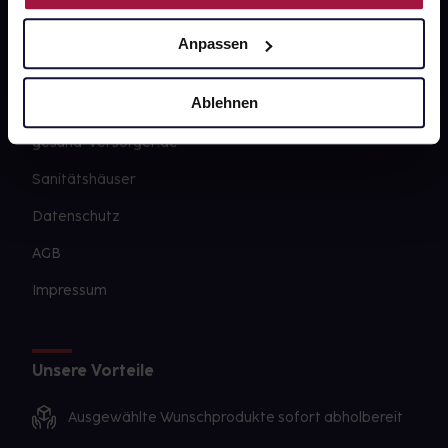
Newsletter
Anpassen
Barrierefreiheitserklärung
Ablehnen
PAYBACK
gesund-versorger.de
Sanitätshäuser
Datenschutz
AGB
Impressum
Unsere Vorteile
Ausgewählte Wunschprodukte sofort abholbereit