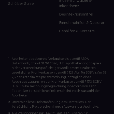
Blasenschwäche &
Schüßler Salze
Inkontinenz
Desinfektionsmittel
Einnehmehilfen & Dosierer
Gehhilfen & Korsetts
1
Apothekenabgabepreis: Verkaufspreis gemäß ABDA-
Datenbank, Stand 01.08.2026, d. h. Apothekenabgabepreis
nicht verschreibungspflichtiger Medikamente zulasten
gesetzlicher Krankenkassen gemäß § 129 Abs. 5a SGB V i.V.m §§
2,3 der Arzneimittelpreisverordnung, abzüglich eines
Abschlags zugunsten der Krankenkasse gemäß § 130 SGB V
i.H.v. 5% bei Rechnungsbegleichung innerhalb von zehn
Tagen. Der tatsächliche Preis erscheint nach Auswahl der
Apotheke.
2
Unverbindliche Preisempfehlung des Herstellers. Der
tatsächliche Preis erscheint nach Auswahl der Apotheke.
3
Alle Preisangaben inkl. MwSt., ggf. zzgl. Kosten für