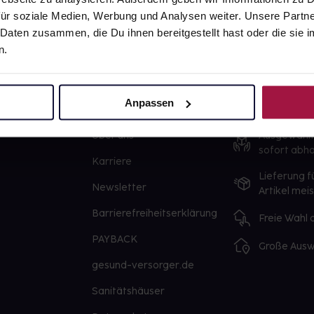
ür soziale Medien, Werbung und Analysen weiter. Unsere Partne
 Daten zusammen, die Du ihnen bereitgestellt hast oder die si
n.
Anpassen
gesund.de
Unsere Vorteil
Über uns
Ausgewähl
sofort abho
Karriere
Lieferung f
Newsletter
Artikel mei
Barrierefreiheitserklärung
Freie Wahl
PAYBACK
Große Ausw
gesund-versorger.de
Sanitätshäuser