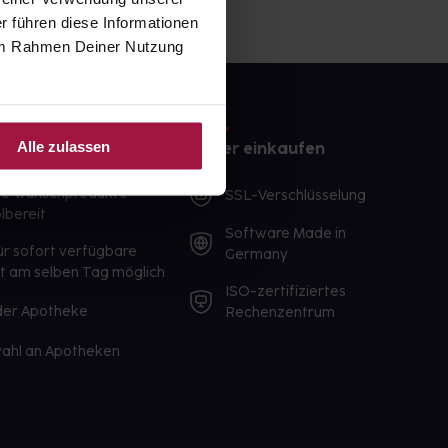
r führen diese Informationen
e im Rahmen Deiner Nutzung
Alle zulassen
e
Sicher einkaufen
te Wunschprodukte
SSL-Verschlüsselung
lbereit
Software Made in
ür sofort verfügbare
Germany
st am selben Tag möglich
ISO-zertifiziertes
 der Apotheke
Rechenzentrum
ahl an Apotheken