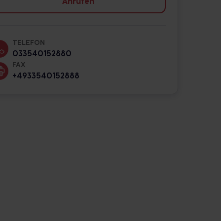
Anrufen
TELEFON
033540152880
FAX
+4933540152888