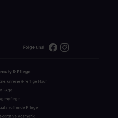
Folge uns!
eauty & Pflege
kne, unreine & fettige Haut
nti-Age
ugenpflege
autstraffende Pflege
ekorative Kosmetik