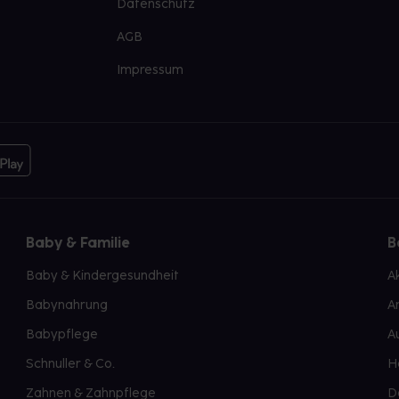
Datenschutz
AGB
Impressum
Baby & Familie
B
Baby & Kindergesundheit
A
Babynahrung
A
Babypflege
A
Schnuller & Co.
H
Zahnen & Zahnpflege
D