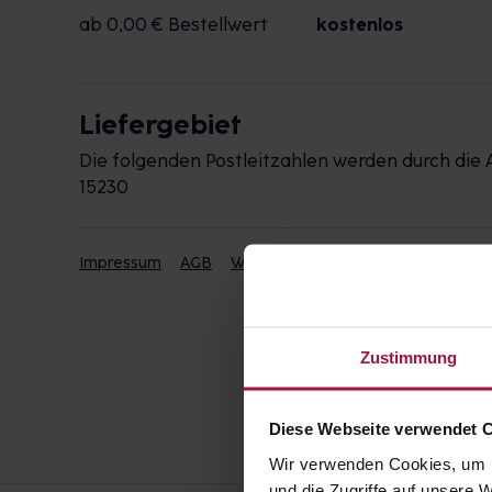
ab 0,00 € Bestellwert
kostenlos
Liefergebiet
Die folgenden Postleitzahlen werden durch die 
15230
Impressum
AGB
Widerrufsbelehrung
Datenschut
Zustimmung
Diese Webseite verwendet 
Wir verwenden Cookies, um I
und die Zugriffe auf unsere