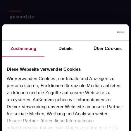
gesund.de
Über uns
Karriere
Zustimmung
Details
Über Cookies
Newsletter
Barrierefreiheitserklärung
Diese Webseite verwendet Cookies
PAYBACK
Wir verwenden Cookies, um Inhalte und Anzeigen zu
gesund-versorger.de
personalisieren, Funktionen für soziale Medien anbieten
zu können und die Zugriffe auf unsere Webseite zu
Sanitätshäuser
analysieren. Außerdem geben wir Informationen zu
Datenschutz
Deiner Verwendung unserer Webseite an unsere Partner
für soziale Medien, Werbung und Analysen weiter.
AGB
Unsere Partner führen diese Informationen
Impressum
möglicherweise mit weiteren Daten zusammen, die Du