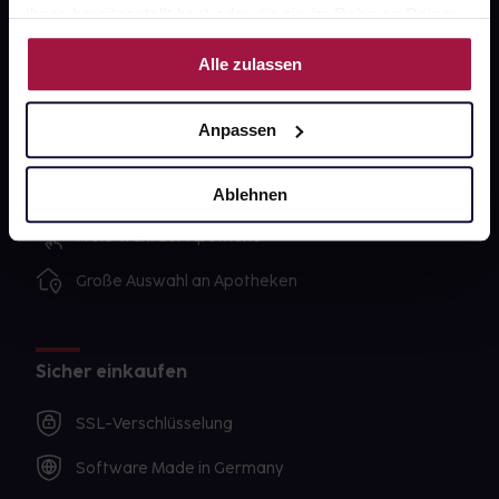
ihnen bereitgestellt hast oder die sie im Rahmen Deiner
Nutzung der Dienste gesammelt haben.
Alle zulassen
Unsere Vorteile
Ausgewählte Wunschprodukte sofort abholbereit
Anpassen
Lieferung für sofort verfügbare Artikel meist am
selben Tag möglich
Ablehnen
Freie Wahl der Apotheke
Große Auswahl an Apotheken
Sicher einkaufen
SSL-Verschlüsselung
Software Made in Germany