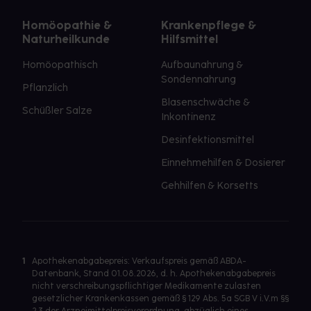
Homöopathie &
Krankenpflege &
Naturheilkunde
Hilfsmittel
Homöopathisch
Aufbaunahrung &
Sondennahrung
Pflanzlich
Blasenschwäche &
Schüßler Salze
Inkontinenz
Desinfektionsmittel
Einnehmehilfen & Dosierer
Gehhilfen & Korsetts
1
Apothekenabgabepreis: Verkaufspreis gemäß ABDA-
Datenbank, Stand 01.08.2026, d. h. Apothekenabgabepreis
nicht verschreibungspflichtiger Medikamente zulasten
gesetzlicher Krankenkassen gemäß § 129 Abs. 5a SGB V i.V.m §§