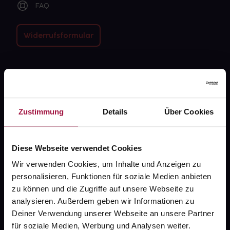
FAQ
Widerrufsformular
gesund.de
Über uns
Zustimmung
Details
Über Cookies
Karriere
Newsletter
Diese Webseite verwendet Cookies
Barrierefreiheitserklärung
Wir verwenden Cookies, um Inhalte und Anzeigen zu
personalisieren, Funktionen für soziale Medien anbieten
PAYBACK
zu können und die Zugriffe auf unsere Webseite zu
gesund-versorger.de
analysieren. Außerdem geben wir Informationen zu
Deiner Verwendung unserer Webseite an unsere Partner
Sanitätshäuser
für soziale Medien, Werbung und Analysen weiter.