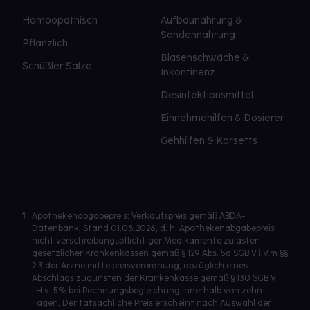
Homöopathisch
Aufbaunahrung &
Sondennahrung
Pflanzlich
Blasenschwäche &
Schüßler Salze
Inkontinenz
Desinfektionsmittel
Einnehmehilfen & Dosierer
Gehhilfen & Korsetts
1
Apothekenabgabepreis: Verkaufspreis gemäß ABDA-
Datenbank, Stand 01.08.2026, d. h. Apothekenabgabepreis
nicht verschreibungspflichtiger Medikamente zulasten
gesetzlicher Krankenkassen gemäß § 129 Abs. 5a SGB V i.V.m §§
2,3 der Arzneimittelpreisverordnung, abzüglich eines
Abschlags zugunsten der Krankenkasse gemäß § 130 SGB V
i.H.v. 5% bei Rechnungsbegleichung innerhalb von zehn
Tagen. Der tatsächliche Preis erscheint nach Auswahl der