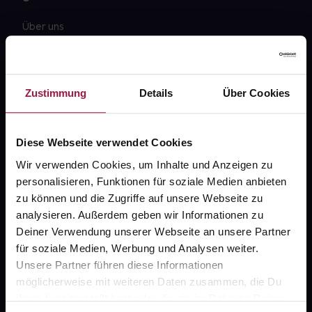
Über uns
Karriere
Newsletter
Zustimmung
Details
Über Cookies
Barrierefreiheitserklärung
PAYBACK
Diese Webseite verwendet Cookies
gesund-versorger.de
Wir verwenden Cookies, um Inhalte und Anzeigen zu
personalisieren, Funktionen für soziale Medien anbieten
Sanitätshäuser
zu können und die Zugriffe auf unsere Webseite zu
Datenschutz
analysieren. Außerdem geben wir Informationen zu
Deiner Verwendung unserer Webseite an unsere Partner
AGB
für soziale Medien, Werbung und Analysen weiter.
Impressum
Unsere Partner führen diese Informationen
möglicherweise mit weiteren Daten zusammen, die Du
ihnen bereitgestellt hast oder die sie im Rahmen Deiner