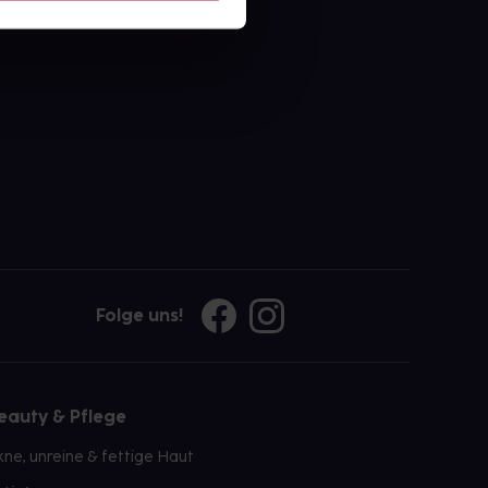
ahl an Apotheken
Folge uns!
eauty & Pflege
kne, unreine & fettige Haut