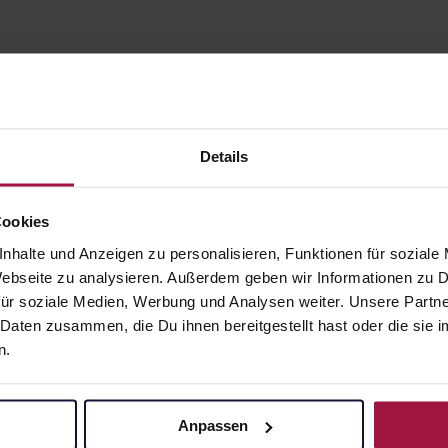
Details
Cookies
nhalte und Anzeigen zu personalisieren, Funktionen für soziale
gesund.de
Unsere Vorteil
 Webseite zu analysieren. Außerdem geben wir Informationen zu
ür soziale Medien, Werbung und Analysen weiter. Unsere Partne
Über uns
Ausgewähl
 Daten zusammen, die Du ihnen bereitgestellt hast oder die si
sofort abho
Karriere
n.
Lieferung f
Newsletter
Artikel mei
Barrierefreiheitserklärung
Freie Wahl
Anpassen