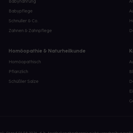
Babynahrung
A
Babypflege
A
Schnuller & Co.
H
Zahnen & Zahnpflege
D
Homöopathie & Naturheilkunde
K
Homöopathisch
A
Pflanzlich
B
Schüßler Salze
D
E
G