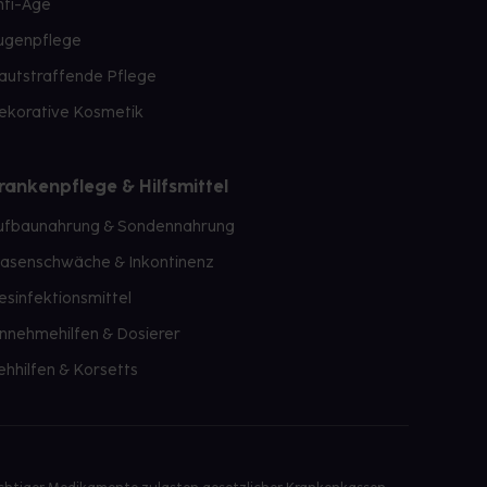
nti-Age
ugenpflege
autstraffende Pflege
ekorative Kosmetik
rankenpflege & Hilfsmittel
ufbaunahrung & Sondennahrung
lasenschwäche & Inkontinenz
esinfektionsmittel
innehmehilfen & Dosierer
ehhilfen & Korsetts