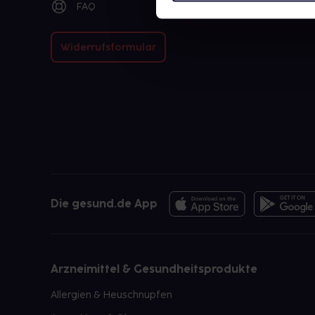
FAQ
Widerrufsformular
Die gesund.de App
Arzneimittel & Gesundheitsprodukte
Allergien & Heuschnupfen