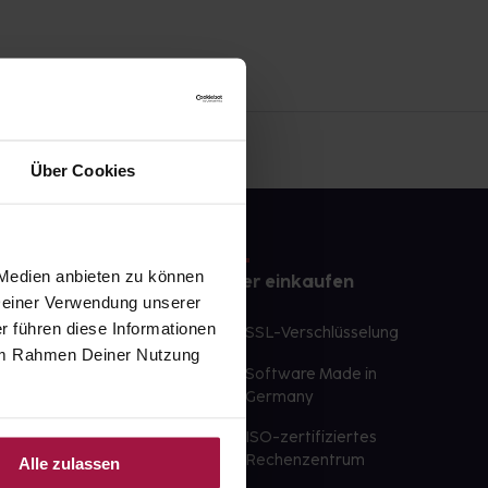
Über Cookies
 Medien anbieten zu können
e
Sicher einkaufen
 Deiner Verwendung unserer
r führen diese Informationen
te Wunschprodukte
SSL-Verschlüsselung
e im Rahmen Deiner Nutzung
lbereit
Software Made in
ür sofort verfügbare
Germany
st am selben Tag möglich
ISO-zertifiziertes
 der Apotheke
Rechenzentrum
Alle zulassen