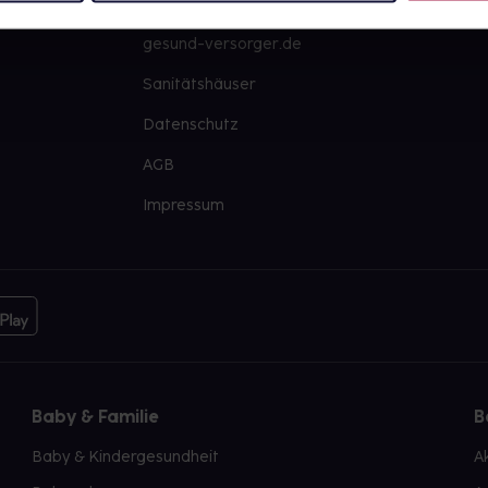
PAYBACK
Große Ausw
gesund-versorger.de
Sanitätshäuser
Datenschutz
AGB
Impressum
Baby & Familie
B
Baby & Kindergesundheit
A