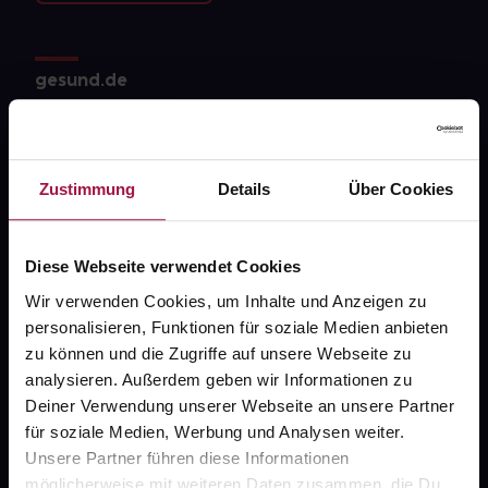
gesund.de
Über uns
Karriere
Zustimmung
Details
Über Cookies
Newsletter
Barrierefreiheitserklärung
Diese Webseite verwendet Cookies
PAYBACK
Wir verwenden Cookies, um Inhalte und Anzeigen zu
personalisieren, Funktionen für soziale Medien anbieten
gesund-versorger.de
zu können und die Zugriffe auf unsere Webseite zu
Sanitätshäuser
analysieren. Außerdem geben wir Informationen zu
Deiner Verwendung unserer Webseite an unsere Partner
Datenschutz
für soziale Medien, Werbung und Analysen weiter.
AGB
Unsere Partner führen diese Informationen
möglicherweise mit weiteren Daten zusammen, die Du