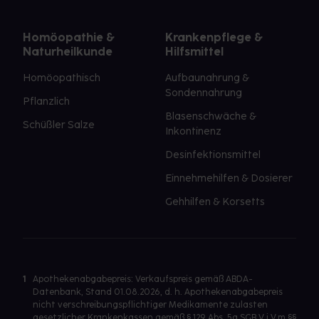
Homöopathie &
Krankenpflege &
Naturheilkunde
Hilfsmittel
Homöopathisch
Aufbaunahrung &
Sondennahrung
Pflanzlich
Blasenschwäche &
Schüßler Salze
Inkontinenz
Desinfektionsmittel
Einnehmehilfen & Dosierer
Gehhilfen & Korsetts
1
Apothekenabgabepreis: Verkaufspreis gemäß ABDA-
Datenbank, Stand 01.08.2026, d. h. Apothekenabgabepreis
nicht verschreibungspflichtiger Medikamente zulasten
gesetzlicher Krankenkassen gemäß § 129 Abs. 5a SGB V i.V.m §§