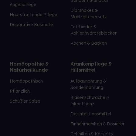
Bonbons & Snacks
Augenpflege
Diätshakes &
Hautstraffende Pflege
Mahlzeitenersatz
Dekorative Kosmetik
Fettbinder &
Kohlenhydrateblocker
Kochen & Backen
Homöopathie &
Krankenpflege &
Naturheilkunde
Hilfsmittel
Homöopathisch
Aufbaunahrung &
Sondennahrung
Pflanzlich
Blasenschwäche &
Schüßler Salze
Inkontinenz
Desinfektionsmittel
Einnehmehilfen & Dosierer
Gehhilfen & Korsetts