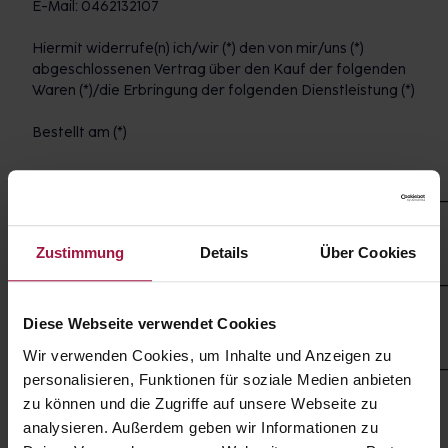
E-Mail: 0462132107
Hiermit widerrufe(n) ich/wir (*) den von mir/uns (*)
abgeschlossenen Vertrag über den Kauf der folgenden
Waren (*)/die Erbringung der folgenden Dienstleistung (*)
Bestellt am (*)
___________________________________________________________
erhalten am (*)
Zustimmung
Details
Über Cookies
___________________________________________________________
Name des/der Verbraucher(s)
Diese Webseite verwendet Cookies
Wir verwenden Cookies, um Inhalte und Anzeigen zu
___________________________________________________________
personalisieren, Funktionen für soziale Medien anbieten
Anschrift des/der Verbraucher(s)
zu können und die Zugriffe auf unsere Webseite zu
analysieren. Außerdem geben wir Informationen zu
Unterschrift des/der Verbraucher(s) (nur bei Mitteilung