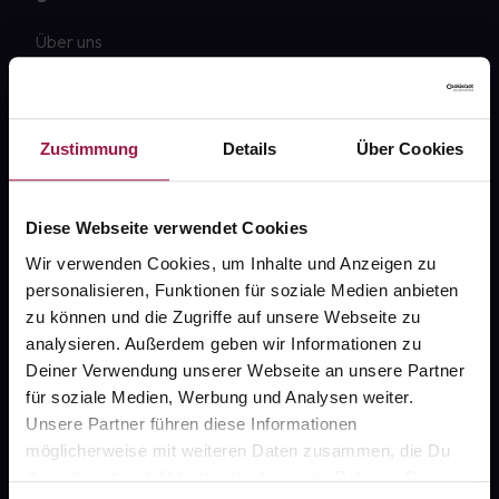
Über uns
Karriere
Newsletter
Zustimmung
Details
Über Cookies
Barrierefreiheitserklärung
PAYBACK
Diese Webseite verwendet Cookies
gesund-versorger.de
Wir verwenden Cookies, um Inhalte und Anzeigen zu
personalisieren, Funktionen für soziale Medien anbieten
Sanitätshäuser
zu können und die Zugriffe auf unsere Webseite zu
Datenschutz
analysieren. Außerdem geben wir Informationen zu
Deiner Verwendung unserer Webseite an unsere Partner
AGB
für soziale Medien, Werbung und Analysen weiter.
Impressum
Unsere Partner führen diese Informationen
möglicherweise mit weiteren Daten zusammen, die Du
ihnen bereitgestellt hast oder die sie im Rahmen Deiner