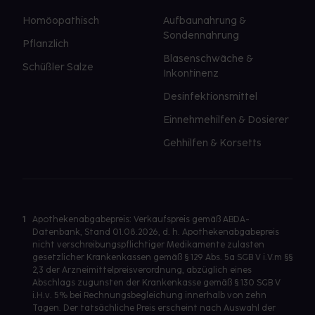
Homöopathisch
Aufbaunahrung &
Sondennahrung
Pflanzlich
Blasenschwäche &
Schüßler Salze
Inkontinenz
Desinfektionsmittel
Einnehmehilfen & Dosierer
Gehhilfen & Korsetts
1
Apothekenabgabepreis: Verkaufspreis gemäß ABDA-
Datenbank, Stand 01.08.2026, d. h. Apothekenabgabepreis
nicht verschreibungspflichtiger Medikamente zulasten
gesetzlicher Krankenkassen gemäß § 129 Abs. 5a SGB V i.V.m §§
2,3 der Arzneimittelpreisverordnung, abzüglich eines
Abschlags zugunsten der Krankenkasse gemäß § 130 SGB V
i.H.v. 5% bei Rechnungsbegleichung innerhalb von zehn
Tagen. Der tatsächliche Preis erscheint nach Auswahl der