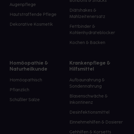
Bonbons & Snacks
Augenpflege
Diätshakes &
Hautstraffende Pflege
Mahlzeitenersatz
Dekorative Kosmetik
Fettbinder &
Kohlenhydrateblocker
Kochen & Backen
Homöopathie &
Krankenpflege &
Naturheilkunde
Hilfsmittel
Homöopathisch
Aufbaunahrung &
Sondennahrung
Pflanzlich
Blasenschwäche &
Schüßler Salze
Inkontinenz
Desinfektionsmittel
Einnehmehilfen & Dosierer
Gehhilfen & Korsetts