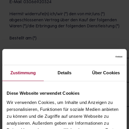
E-Mail: 03066920324
Hiermit widerrufe(n) ich/wir (*) den von mir/uns (*)
abgeschlossenen Vertrag über den Kauf der folgenden
Waren (*)/die Erbringung der folgenden Dienstleistung (*)
Bestellt am (*)
___________________________________________________________
erhalten am (*)
Zustimmung
Details
Über Cookies
___________________________________________________________
Name des/der Verbraucher(s)
Diese Webseite verwendet Cookies
Wir verwenden Cookies, um Inhalte und Anzeigen zu
___________________________________________________________
personalisieren, Funktionen für soziale Medien anbieten
Anschrift des/der Verbraucher(s)
zu können und die Zugriffe auf unsere Webseite zu
analysieren. Außerdem geben wir Informationen zu
Unterschrift des/der Verbraucher(s) (nur bei Mitteilung