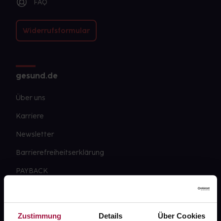
FAQ
Widerrufsformular
gesund.de
Über uns
Karriere
Newsletter
Barrierefreiheitserklärung
PAYBACK
gesund-versorger.de
Sanitätshäuser
Zustimmung
Details
Über Cookies