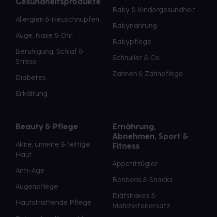
Gesundheitsprodukte
Baby & Kindergesundheit
Allergien & Heuschnupfen
Babynahrung
Auge, Nase & Ohr
Babypflege
Beruhigung, Schlaf &
Schnuller & Co.
Stress
Zahnen & Zahnpflege
Diabetes
Erkältung
Beauty & Pflege
Ernährung,
Abnehmen, Sport &
Akne, unreine & fettige
Fitness
Haut
Appetitzügler
Anti-Age
Bonbons & Snacks
Augenpflege
Diätshakes &
Hautstraffende Pflege
Mahlzeitenersatz