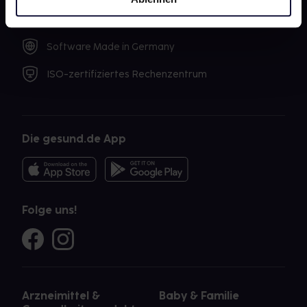
SSL-Verschlüsselung
Software Made in Germany
ISO-zertifiziertes Rechenzentrum
Die gesund.de App
Folge uns!
Arzneimittel &
Baby & Familie