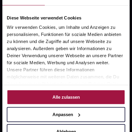
Datenschutz
AGB
Diese Webseite verwendet Cookies
Impressum
Wir verwenden Cookies, um Inhalte und Anzeigen zu
personalisieren, Funktionen für soziale Medien anbieten
zu können und die Zugriffe auf unsere Webseite zu
Unsere Vorteile
analysieren. Außerdem geben wir Informationen zu
Deiner Verwendung unserer Webseite an unsere Partner
Ausgewählte Wunschprodukte sofort abholbereit
für soziale Medien, Werbung und Analysen weiter.
Unsere Partner führen diese Informationen
Lieferung für sofort verfügbare Artikel meist am
möglicherweise mit weiteren Daten zusammen, die Du
selben Tag möglich
ihnen bereitgestellt hast oder die sie im Rahmen Deiner
Nutzung der Dienste gesammelt haben.
Freie Wahl der Apotheke
Alle zulassen
Große Auswahl an Apotheken
Anpassen
Sicher einkaufen
Ablehnen