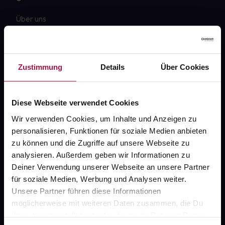
Über uns
Karriere
Newsletter
Zustimmung
Details
Über Cookies
Barrierefreiheitserklärung
PAYBACK
Diese Webseite verwendet Cookies
gesund-versorger.de
Wir verwenden Cookies, um Inhalte und Anzeigen zu
personalisieren, Funktionen für soziale Medien anbieten
Sanitätshäuser
zu können und die Zugriffe auf unsere Webseite zu
Datenschutz
analysieren. Außerdem geben wir Informationen zu
Deiner Verwendung unserer Webseite an unsere Partner
AGB
für soziale Medien, Werbung und Analysen weiter.
Impressum
Unsere Partner führen diese Informationen
möglicherweise mit weiteren Daten zusammen, die Du
ihnen bereitgestellt hast oder die sie im Rahmen Deiner