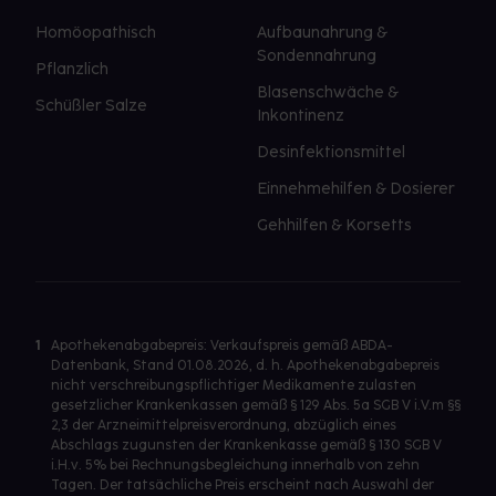
Homöopathisch
Aufbaunahrung &
Sondennahrung
Pflanzlich
Blasenschwäche &
Schüßler Salze
Inkontinenz
Desinfektionsmittel
Einnehmehilfen & Dosierer
Gehhilfen & Korsetts
1
Apothekenabgabepreis: Verkaufspreis gemäß ABDA-
Datenbank, Stand 01.08.2026, d. h. Apothekenabgabepreis
nicht verschreibungspflichtiger Medikamente zulasten
gesetzlicher Krankenkassen gemäß § 129 Abs. 5a SGB V i.V.m §§
2,3 der Arzneimittelpreisverordnung, abzüglich eines
Abschlags zugunsten der Krankenkasse gemäß § 130 SGB V
i.H.v. 5% bei Rechnungsbegleichung innerhalb von zehn
Tagen. Der tatsächliche Preis erscheint nach Auswahl der