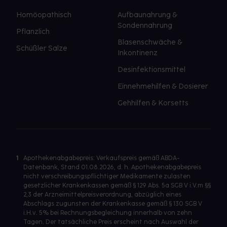
Homöopathisch
Aufbaunahrung &
Sondennahrung
Pflanzlich
Blasenschwäche &
Schüßler Salze
Inkontinenz
Desinfektionsmittel
Einnehmehilfen & Dosierer
Gehhilfen & Korsetts
1
Apothekenabgabepreis: Verkaufspreis gemäß ABDA-
Datenbank, Stand 01.08.2026, d. h. Apothekenabgabepreis
nicht verschreibungspflichtiger Medikamente zulasten
gesetzlicher Krankenkassen gemäß § 129 Abs. 5a SGB V i.V.m §§
2,3 der Arzneimittelpreisverordnung, abzüglich eines
Abschlags zugunsten der Krankenkasse gemäß § 130 SGB V
i.H.v. 5% bei Rechnungsbegleichung innerhalb von zehn
Tagen. Der tatsächliche Preis erscheint nach Auswahl der