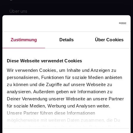
Über uns
Karriere
Newsletter
Zustimmung
Details
Über Cookies
Barrierefreiheitserklärung
PAYBACK
Diese Webseite verwendet Cookies
gesund-versorger.de
Wir verwenden Cookies, um Inhalte und Anzeigen zu
personalisieren, Funktionen für soziale Medien anbieten
Sanitätshäuser
zu können und die Zugriffe auf unsere Webseite zu
Datenschutz
analysieren. Außerdem geben wir Informationen zu
Deiner Verwendung unserer Webseite an unsere Partner
AGB
für soziale Medien, Werbung und Analysen weiter.
Impressum
Unsere Partner führen diese Informationen
möglicherweise mit weiteren Daten zusammen, die Du
ihnen bereitgestellt hast oder die sie im Rahmen Deiner