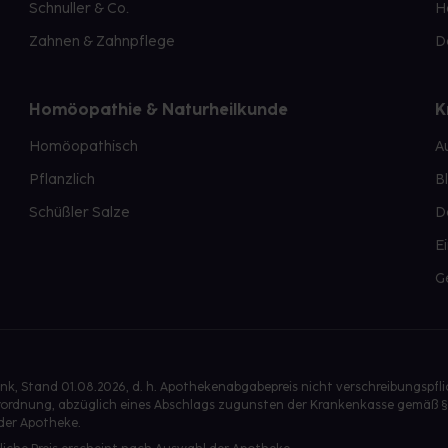
Schnuller & Co.
H
Zahnen & Zahnpflege
D
Homöopathie & Naturheilkunde
K
Homöopathisch
A
Pflanzlich
B
Schüßler Salze
D
E
G
, Stand 01.08.2026, d. h. Apothekenabgabepreis nicht verschreibungspfl
isverordnung, abzüglich eines Abschlags zugunsten der Krankenkasse gemäß §
der Apotheke.