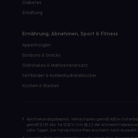
Diabetes
Erkältung
Ernährung, Abnehmen, Sport & Fitness
Appetitzügler
Bonbons & Snacks
Diätshakes & Mahlzeitenersatz
Fettbinder & Kohlenhydrateblocker
Kochen & Backen
1
Apothekenabgabepreis: Verkaufspreis gemäß ABDA-Datenbank
gemäß § 129 Abs. 5a SGB V i.V.m §§ 2,3 der Arzneimittelpre
zehn Tagen. Der tatsächliche Preis erscheint nach Auswahl 