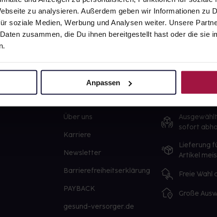
 Webseite zu analysieren. Außerdem geben wir Informationen zu
ür soziale Medien, Werbung und Analysen weiter. Unsere Partne
 Daten zusammen, die Du ihnen bereitgestellt hast oder die si
n.
Anpassen
gesund.de
Unsere Vorteil
Über uns
Ausgewähl
sofort abho
Karriere
Lieferung f
Newsletter
Artikel mei
Barrierefreiheitserklärung
Freie Wahl
PAYBACK
Große Ausw
gesund-versorger.de