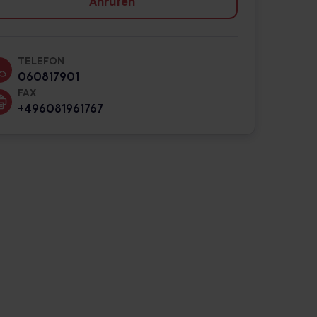
Anrufen
TELEFON
060817901
FAX
+496081961767