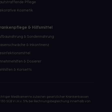
autstraffende Pflege
ekorative Kosmetik
rankenpflege & Hilfsmittel
ufbaunahrung & Sondennahrung
lasenschwäche & Inkontinenz
esinfektionsmittel
innehmehilfen & Dosierer
ehhilfen & Korsetts
ichtiger Medikamente zulasten gesetzlicher Krankenkassen
 130 SGB V i.H.v. 5% bei Rechnungsbegleichung innerhalb von