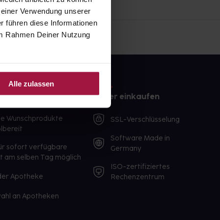
 Deiner Verwendung unserer
r führen diese Informationen
e im Rahmen Deiner Nutzung
Alle zulassen
e
Sicher einkaufen
te Wunschprodukte
SSL-Verschlüsselung
lbereit
Software Made in
ür sofort verfügbare
Germany
st am selben Tag möglich
ISO-zertifiziertes
 der Apotheke
Rechenzentrum
ahl an Apotheken