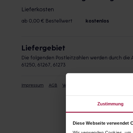
Lieferkosten
ab 0,00 € Bestellwert
kostenlos
Liefergebiet
Die folgenden Postleitzahlen werden durch die 
61250, 61267, 61273
Impressum
AGB
Widerrufsbelehrung
Datenschut
Zustimmung
Diese Webseite verwendet 
Wir verwenden Cookies, um I