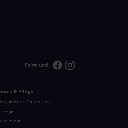
Folge uns!
eauty & Pflege
kne, unreine & fettige Haut
nti-Age
ugenpflege