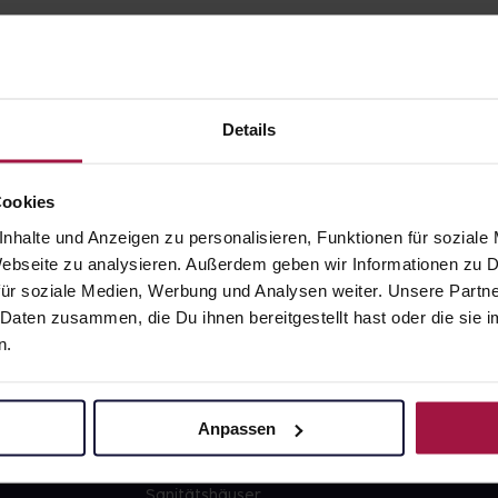
Details
gesund.de
Unsere Vorteil
Cookies
nhalte und Anzeigen zu personalisieren, Funktionen für soziale
Über uns
Ausgewähl
 Webseite zu analysieren. Außerdem geben wir Informationen zu
sofort abho
ür soziale Medien, Werbung und Analysen weiter. Unsere Partne
Karriere
Lieferung f
 Daten zusammen, die Du ihnen bereitgestellt hast oder die si
Newsletter
Artikel mei
n.
Barrierefreiheitserklärung
Freie Wahl
PAYBACK
Große Ausw
Anpassen
gesund-versorger.de
Sanitätshäuser