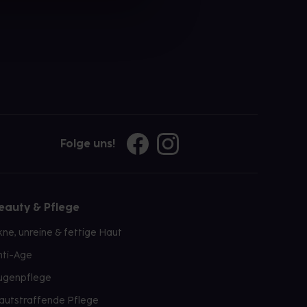
Folge uns!
eauty & Pflege
kne, unreine & fettige Haut
nti-Age
ugenpflege
autstraffende Pflege