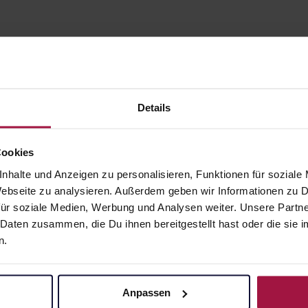
Details
Cookies
nhalte und Anzeigen zu personalisieren, Funktionen für soziale
gesund.de
Unsere Vorteil
 Webseite zu analysieren. Außerdem geben wir Informationen zu
ür soziale Medien, Werbung und Analysen weiter. Unsere Partne
Über uns
Ausgewähl
 Daten zusammen, die Du ihnen bereitgestellt hast oder die si
sofort abho
Karriere
n.
Lieferung f
Newsletter
Artikel mei
Barrierefreiheitserklärung
Freie Wahl
Anpassen