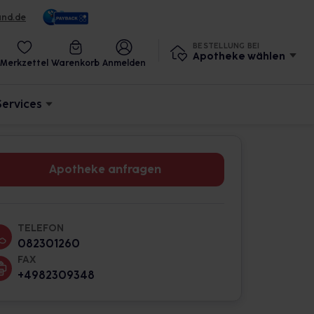
und.de
BESTELLUNG BEI
Apotheke wählen
Merkzettel
Warenkorb
Anmelden
Services
Apotheke anfragen
TELEFON
082301260
FAX
+4982309348