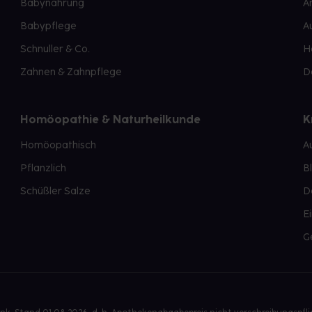
Babynahrung
A
Babypflege
A
Schnuller & Co.
H
Zahnen & Zahnpflege
D
Homöopathie & Naturheilkunde
K
Homöopathisch
A
Pflanzlich
B
Schüßler Salze
D
E
G