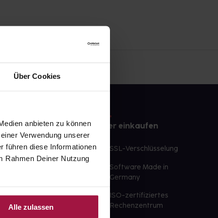
Über Cookies
 Medien anbieten zu können
e
Sicher einkaufen
 Deiner Verwendung unserer
r führen diese Informationen
te Wunschprodukte
SSL-Verschlüsselung
e im Rahmen Deiner Nutzung
lbereit
Software Made in
ür sofort verfügbare
Germany
st am selben Tag möglich
ISO-zertifiziertes
 der Apotheke
Rechenzentrum
Alle zulassen