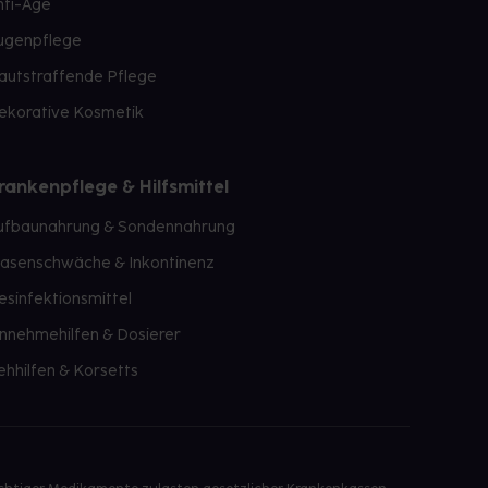
nti-Age
ugenpflege
autstraffende Pflege
ekorative Kosmetik
rankenpflege & Hilfsmittel
ufbaunahrung & Sondennahrung
lasenschwäche & Inkontinenz
esinfektionsmittel
innehmehilfen & Dosierer
ehhilfen & Korsetts