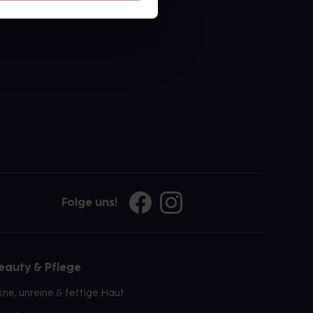
ahl an Apotheken
Folge uns!
eauty & Pflege
kne, unreine & fettige Haut