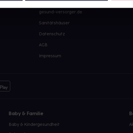
PAYBACK
Große Ausw
gesund-versorger.de
Sanitätshäuser
Datenschutz
AGB
Impressum
Baby & Familie
B
Baby & Kindergesundheit
A