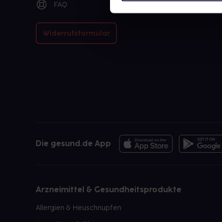
FAQ
Widerrufsformular
Die gesund.de App
Arzneimittel & Gesundheitsprodukte
Allergien & Heuschnupfen