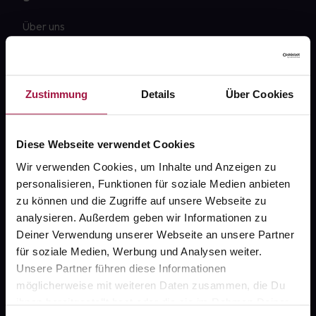
Über uns
Karriere
Newsletter
Zustimmung
Details
Über Cookies
Barrierefreiheitserklärung
PAYBACK
Diese Webseite verwendet Cookies
gesund-versorger.de
Wir verwenden Cookies, um Inhalte und Anzeigen zu
personalisieren, Funktionen für soziale Medien anbieten
Sanitätshäuser
zu können und die Zugriffe auf unsere Webseite zu
Datenschutz
analysieren. Außerdem geben wir Informationen zu
Deiner Verwendung unserer Webseite an unsere Partner
AGB
für soziale Medien, Werbung und Analysen weiter.
Impressum
Unsere Partner führen diese Informationen
möglicherweise mit weiteren Daten zusammen, die Du
ihnen bereitgestellt hast oder die sie im Rahmen Deiner