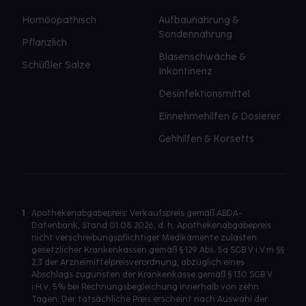
Homöopathisch
Aufbaunahrung &
Sondennahrung
Pflanzlich
Blasenschwäche &
Schüßler Salze
Inkontinenz
Desinfektionsmittel
Einnehmehilfen & Dosierer
Gehhilfen & Korsetts
1
Apothekenabgabepreis: Verkaufspreis gemäß ABDA-
Datenbank, Stand 01.08.2026, d. h. Apothekenabgabepreis
nicht verschreibungspflichtiger Medikamente zulasten
gesetzlicher Krankenkassen gemäß § 129 Abs. 5a SGB V i.V.m §§
2,3 der Arzneimittelpreisverordnung, abzüglich eines
Abschlags zugunsten der Krankenkasse gemäß § 130 SGB V
i.H.v. 5% bei Rechnungsbegleichung innerhalb von zehn
Tagen. Der tatsächliche Preis erscheint nach Auswahl der