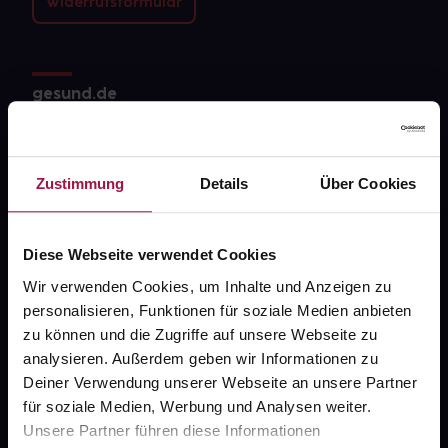
Widerrufsformular
gesund.de
Über uns
Karriere
Zustimmung
Details
Über Cookies
Newsletter
Barrierefreiheitserklärung
Diese Webseite verwendet Cookies
Wir verwenden Cookies, um Inhalte und Anzeigen zu
PAYBACK
personalisieren, Funktionen für soziale Medien anbieten
gesund-versorger.de
zu können und die Zugriffe auf unsere Webseite zu
analysieren. Außerdem geben wir Informationen zu
Sanitätshäuser
Deiner Verwendung unserer Webseite an unsere Partner
Datenschutz
für soziale Medien, Werbung und Analysen weiter.
Unsere Partner führen diese Informationen
AGB