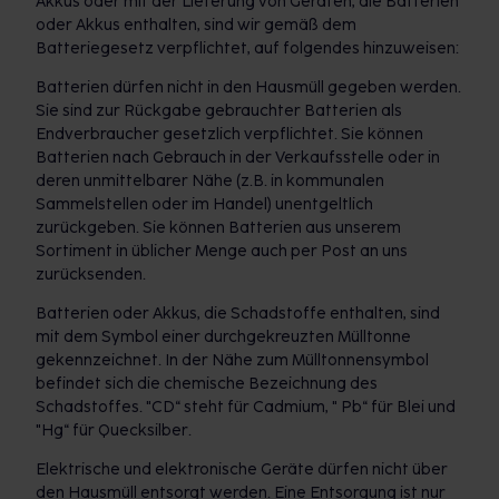
Akkus oder mit der Lieferung von Geräten, die Batterien
oder Akkus enthalten, sind wir gemäß dem
Batteriegesetz verpflichtet, auf folgendes hinzuweisen:
Batterien dürfen nicht in den Hausmüll gegeben werden.
Sie sind zur Rückgabe gebrauchter Batterien als
Endverbraucher gesetzlich verpflichtet. Sie können
Batterien nach Gebrauch in der Verkaufsstelle oder in
deren unmittelbarer Nähe (z.B. in kommunalen
Sammelstellen oder im Handel) unentgeltlich
zurückgeben. Sie können Batterien aus unserem
Sortiment in üblicher Menge auch per Post an uns
zurücksenden.
Batterien oder Akkus, die Schadstoffe enthalten, sind
mit dem Symbol einer durchgekreuzten Mülltonne
gekennzeichnet. In der Nähe zum Mülltonnensymbol
befindet sich die chemische Bezeichnung des
Schadstoffes. "CD“ steht für Cadmium, " Pb“ für Blei und
"Hg“ für Quecksilber.
Elektrische und elektronische Geräte dürfen nicht über
den Hausmüll entsorgt werden. Eine Entsorgung ist nur