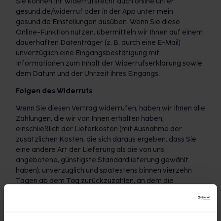
Sie können Ihr Widerrufsrecht auch online unter
gesund.de/widerruf oder in der App unter mein
gesund.de Einstellungen ausüben. Wenn Sie diese
Online-Funktion nutzen, übermitteln wir Ihnen auf einem
dauerhaften Datenträger (z. B. durch eine E-Mail)
unverzüglich eine Eingangsbestätigung mit
Informationen zum Inhalt der Widerrufserklärung sowie
dem Datum und der Uhrzeit ihres Eingangs.
Folgen des Widerrufs
Wenn Sie diesen Vertrag widerrufen, haben wir Ihnen alle
Zahlungen, die wir von Ihnen erhalten haben,
einschließlich der Lieferkosten (mit Ausnahme der
zusätzlichen Kosten, die sich daraus ergeben, dass Sie
eine andere Art der Lieferung als die von uns
angebotene, günstigste Standardlieferung gewählt
haben), unverzüglich und spätestens binnen vierzehn
Tagen ab dem Tag zurückzuzahlen, an dem die
Mitteilung über Ihren Widerruf dieses Vertrags bei uns
eingegangen ist. Für diese Rückzahlung verwenden wir
dasselbe Zahlungsmittel, das Sie bei der ursprünglichen