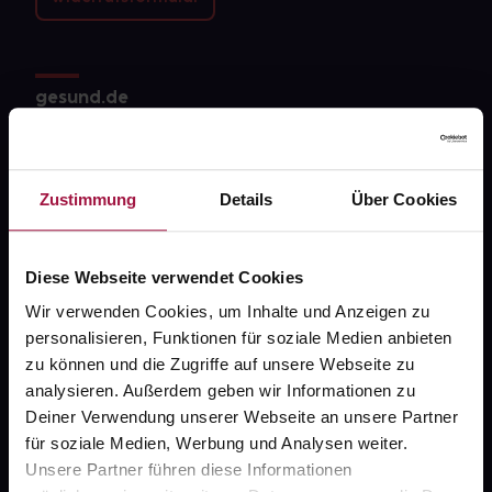
gesund.de
Über uns
Karriere
Zustimmung
Details
Über Cookies
Newsletter
Barrierefreiheitserklärung
Diese Webseite verwendet Cookies
PAYBACK
Wir verwenden Cookies, um Inhalte und Anzeigen zu
personalisieren, Funktionen für soziale Medien anbieten
gesund-versorger.de
zu können und die Zugriffe auf unsere Webseite zu
analysieren. Außerdem geben wir Informationen zu
Sanitätshäuser
Deiner Verwendung unserer Webseite an unsere Partner
Datenschutz
für soziale Medien, Werbung und Analysen weiter.
Unsere Partner führen diese Informationen
AGB