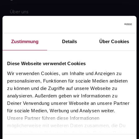
Über uns
Karriere
Newsletter
Zustimmung
Details
Über Cookies
Barrierefreiheitserklärung
PAYBACK
Diese Webseite verwendet Cookies
gesund-versorger.de
Wir verwenden Cookies, um Inhalte und Anzeigen zu
personalisieren, Funktionen für soziale Medien anbieten
Sanitätshäuser
zu können und die Zugriffe auf unsere Webseite zu
Datenschutz
analysieren. Außerdem geben wir Informationen zu
Deiner Verwendung unserer Webseite an unsere Partner
AGB
für soziale Medien, Werbung und Analysen weiter.
Impressum
Unsere Partner führen diese Informationen
möglicherweise mit weiteren Daten zusammen, die Du
ihnen bereitgestellt hast oder die sie im Rahmen Deiner