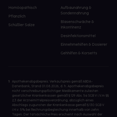
Homöopathisch
Aufbaunahrung &
Sondennahrung
Pflanzlich
Blasenschwäche &
Schüßler Salze
Inkontinenz
Desinfektionsmittel
Einnehmehilfen & Dosierer
Gehhilfen & Korsetts
1
Apothekenabgabepreis: Verkaufspreis gemäß ABDA-
Datenbank, Stand 01.08.2026, d. h. Apothekenabgabepreis
nicht verschreibungspflichtiger Medikamente zulasten
gesetzlicher Krankenkassen gemäß § 129 Abs. 5a SGB V i.V.m §§
2,3 der Arzneimittelpreisverordnung, abzüglich eines
Abschlags zugunsten der Krankenkasse gemäß § 130 SGB V
i.H.v. 5% bei Rechnungsbegleichung innerhalb von zehn
Tagen. Der tatsächliche Preis erscheint nach Auswahl der