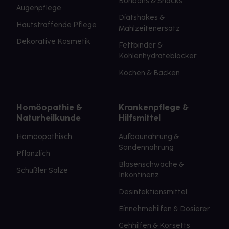
Bonbons & Snacks
Augenpflege
Diätshakes &
Hautstraffende Pflege
Mahlzeitenersatz
Dekorative Kosmetik
Fettbinder &
Kohlenhydrateblocker
Kochen & Backen
Homöopathie &
Krankenpflege &
Naturheilkunde
Hilfsmittel
Homöopathisch
Aufbaunahrung &
Sondennahrung
Pflanzlich
Blasenschwäche &
Schüßler Salze
Inkontinenz
Desinfektionsmittel
Einnehmehilfen & Dosierer
Gehhilfen & Korsetts