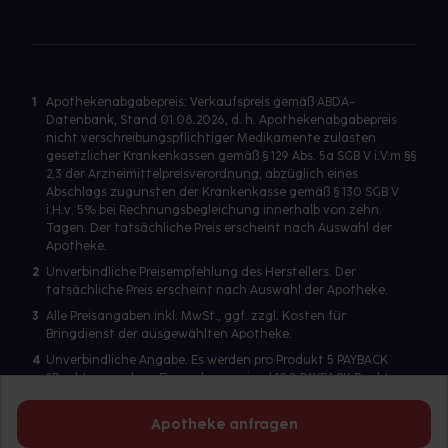
1
Apothekenabgabepreis: Verkaufspreis gemäß ABDA-
Datenbank, Stand 01.08.2026, d. h. Apothekenabgabepreis
nicht verschreibungspflichtiger Medikamente zulasten
gesetzlicher Krankenkassen gemäß § 129 Abs. 5a SGB V i.V.m §§
2,3 der Arzneimittelpreisverordnung, abzüglich eines
Abschlags zugunsten der Krankenkasse gemäß § 130 SGB V
i.H.v. 5% bei Rechnungsbegleichung innerhalb von zehn
Tagen. Der tatsächliche Preis erscheint nach Auswahl der
Apotheke.
2
Unverbindliche Preisempfehlung des Herstellers. Der
tatsächliche Preis erscheint nach Auswahl der Apotheke.
3
Alle Preisangaben inkl. MwSt., ggf. zzgl. Kosten für
Bringdienst der ausgewählten Apotheke.
4
Unverbindliche Angabe. Es werden pro Produkt 5 PAYBACK
°Punkte vergeben. Es werden maximal 100 PAYBACK Punkte
pro Produkt ausgegeben. Eine Punktegutschrift erfolgt nur
für Produkte mit einem Einzelpreis ab 2 Euro. Für auf Rezept
Apotheke anfragen
abgegebene Artikel werden keine PAYBACK Punkte vergeben.